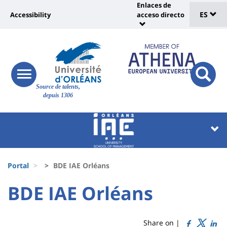
Sélec
Pasar
Enlaces de
Université
al
ES
Accessibility
acceso directo
Universit
de
contenido
:
:
principal
lang
lien
Shortcut
vers
links
Site
page
responsive
responsi
Source de talents,
menu
branding
search
accessibilité
depuis 1306
button
button
Université
Université
:
:
Recherche
Block
Fils
liste
Portal
BDE IAE Orléans
d'Ariane
des
University
University
BDE IAE Orléans
Titre
composantes
:
:
de
Sidebar
Main
Share on |