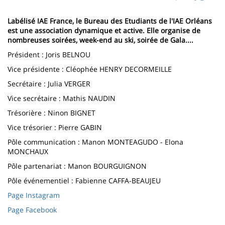
page
content
Contenu
Labélisé IAE France, le Bureau des Etudiants de l'IAE Orléans
de
est une association dynamique et active. Elle organise de
nombreuses soirées, week-end au ski, soirée de Gala....
la
Président : Joris BELNOU
page
Vice présidente : Cléophée HENRY DECORMEILLE
principale
Secrétaire : Julia VERGER
Vice secrétaire : Mathis NAUDIN
Trésorière : Ninon BIGNET
Vice trésorier : Pierre GABIN
Pôle communication : Manon MONTEAGUDO - Elona
MONCHAUX
Pôle partenariat : Manon BOURGUIGNON
Pôle événementiel : Fabienne CAFFA-BEAUJEU
Page Instagram
Page Facebook