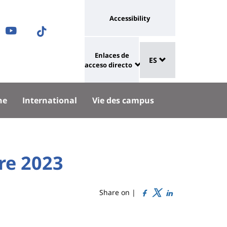
Université
Accessibility
ram
nkedIn
Youtube
TikTok
:
Sélecteur
ok
uesky
lien
Enlaces de
ES
de
University
vers
acceso directo
langue
:
page
Shortcut
accessibilité
he
International
Vie des campus
links
re 2023
Share on |