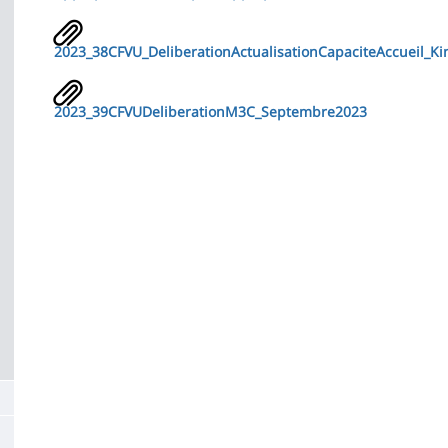
2023_38CFVU_DeliberationActualisationCapaciteAccueil_
2023_39CFVUDeliberationM3C_Septembre2023