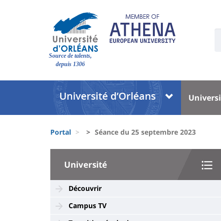
Pasar
al
contenido
U
principal
S
Site
:
Source de talents,
branding
depuis 1306
Université
Univer
Universi
:
:
Block
Menu
Fils
liste
princi
Portal
Séance du 25 septembre 2023
d'Ariane
des
University
composantes
Université
:
Sidebar
Découvrir
Campus TV