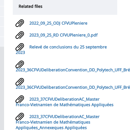
de
Related files
la
page
2022_09_25_ODJ CFVUPleniere
principale
2023_09_25_RD CFVUPleniere_0.pdf
Relevé de conclusions du 25 septembre
2023
2023_36CFVUDeliberationConvention_DD_Polytech_UFF_Bré
2023_36CFVUDeliberationConvention_DD_Polytech_UFF_Bré
2023_37CFVUDeliberationAC_Master
Franco-Vietnamien de Mathématiques Appliquées
2023_37CFVUDeliberationAC_Master
Franco-Vietnamien de Mathématiques
Appliquées_Annexeques Appliquées