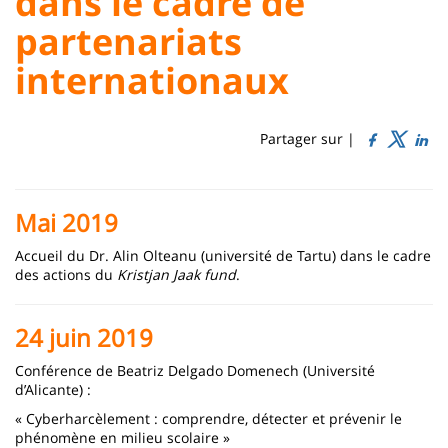
dans le cadre de
Sidebar
Main
partenariats
Titre
content
de
internationaux
page
Partager sur |
Contenu
de
Mai 2019
la
Accueil du Dr. Alin Olteanu (université de Tartu) dans le cadre
page
des actions du
Kristjan Jaak fund
.
principale
24 juin 2019
Conférence de Beatriz Delgado Domenech (Université
d’Alicante) :
« Cyberharcèlement : comprendre, détecter et prévenir le
phénomène en milieu scolaire »