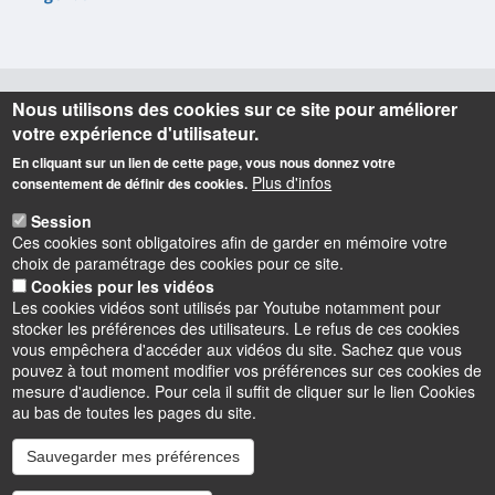
Nous utilisons des cookies sur ce site pour améliorer
Informations
votre expérience d'utilisateur.
En cliquant sur un lien de cette page, vous nous donnez votre
Adresse Postale
Plus d'infos
consentement de définir des cookies.
Session
Ces cookies sont obligatoires afin de garder en mémoire votre
ERCAE
choix de paramétrage des cookies pour ce site.
Université d’Orléans,
Cookies pour les vidéos
INSPÉ CVL,
Les cookies vidéos sont utilisés par Youtube notamment pour
72 rue du Faubourg de Bourgogne,
stocker les préférences des utilisateurs. Le refus de ces cookies
45000 Orléans
vous empêchera d'accéder aux vidéos du site. Sachez que vous
pouvez à tout moment modifier vos préférences sur ces cookies de
mesure d'audience. Pour cela il suffit de cliquer sur le lien Cookies
au bas de toutes les pages du site.
Sauvegarder mes préférences
Instagram
LinkedIn
Youtube
TikTok
Facebook
Bluesk