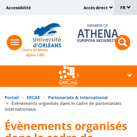
Sélec
Aller
Université
FR
Accessibilité
Accès direct
au
Universit
de
contenu
:
:
principal
lang
lien
Shortcut
vers
links
Site
responsive
page
responsi
Source de talents,
menu
branding
search
depuis 1306
accessibilité
button
button
Université
Université
:
:
Recherche
Block
Fils
liste
Portail
ERCAE
Partenariats & International
d'Ariane
Évènements organisés dans le cadre de partenariats
des
internationaux
composantes
University
University
Évènements organisés
:
: