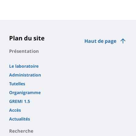
page
content
Contenu
de
la
page
Plan du site
Haut de page
principale
Présentation
Le laboratoire
Administration
Tutelles
Organigramme
GREMI 1.5
Accès
Actualités
Recherche