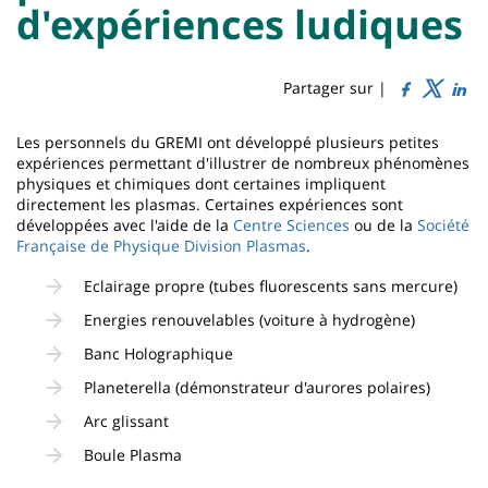
Titre
Sidebar
Main
d'expériences ludiques
de
content
page
Partager sur |
Contenu
Les personnels du GREMI ont développé plusieurs petites
de
expériences permettant d'illustrer de nombreux phénomènes
physiques et chimiques dont certaines impliquent
la
directement les plasmas. Certaines expériences sont
développées avec l'aide de la
Centre Sciences
ou de la
Société
page
Française de Physique Division Plasmas
.
principale
Eclairage propre (tubes fluorescents sans mercure)
Energies renouvelables (voiture à hydrogène)
Banc Holographique
Planeterella (démonstrateur d'aurores polaires)
Arc glissant
Boule Plasma