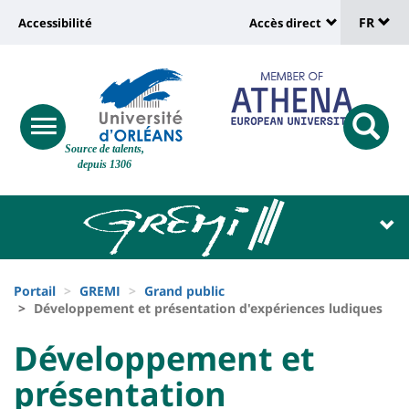
Sélec
Aller
Université
FR
Accessibilité
Accès direct
au
Universit
de
contenu
:
:
principal
lang
lien
Shortcut
vers
links
Site
responsive
page
responsi
Source de talents,
menu
branding
search
depuis 1306
accessibilité
button
button
Université
Université
:
:
Recherche
Block
Fils
liste
Portail
GREMI
Grand public
d'Ariane
Développement et présentation d'expériences ludiques
des
University
University
Développement et
composantes
:
:
présentation