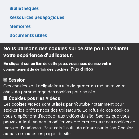
Bibliothèques
Ressources pédagogiques
Mémoires
Documents utiles
Nous utilisons des cookies sur ce site pour améliorer
votre expérience d'utilisateur.
En cliquant sur un lien de cette page, vous nous donnez votre
Plus d'infos
consentement de définir des cookies.
Informations
Session
Ces cookies sont obligatoires afin de garder en mémoire votre
INSPÉ Centre Val de Loire
choix de paramétrage des cookies pour ce site.
72 Rue du Faubourg de Bourgogne
Cookies pour les vidéos
45000 Orléans
Les cookies vidéos sont utilisés par Youtube notamment pour
02 38 49 26 00
stocker les préférences des utilisateurs. Le refus de ces cookies
contact.inspe@univ-orleans.fr
vous empêchera d'accéder aux vidéos du site. Sachez que vous
pouvez à tout moment modifier vos préférences sur ces cookies de
mesure d'audience. Pour cela il suffit de cliquer sur le lien Cookies
au bas de toutes les pages du site.