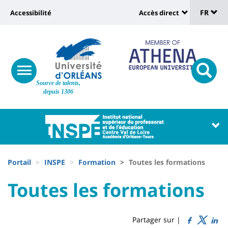
Sélec
Aller
Université
FR
Accessibilité
Accès direct
au
Universit
de
contenu
:
:
principal
lang
lien
Shortcut
vers
links
Site
responsive
page
responsi
Source de talents,
menu
branding
search
depuis 1306
accessibilité
button
button
Université
Université
:
:
Recherche
Block
Fils
liste
Portail
INSPE
Formation
Toutes les formations
d'Ariane
des
University
University
Toutes les formations
Titre
composantes
:
:
de
Sidebar
Main
Partager sur |