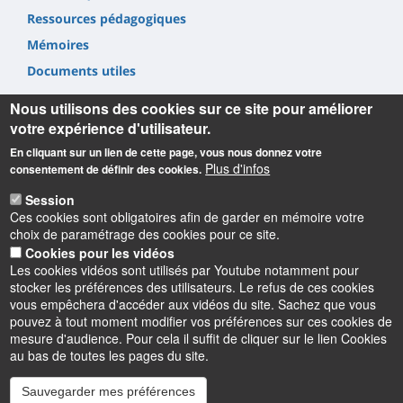
Ressources pédagogiques
Mémoires
Documents utiles
Nous utilisons des cookies sur ce site pour améliorer
votre expérience d'utilisateur.
En cliquant sur un lien de cette page, vous nous donnez votre
Plus d'infos
consentement de définir des cookies.
Informations
Session
Ces cookies sont obligatoires afin de garder en mémoire votre
INSPÉ Centre Val de Loire
choix de paramétrage des cookies pour ce site.
72 Rue du Faubourg de Bourgogne
Cookies pour les vidéos
45000 Orléans
Les cookies vidéos sont utilisés par Youtube notamment pour
02 38 49 26 00
stocker les préférences des utilisateurs. Le refus de ces cookies
contact.inspe@univ-orleans.fr
vous empêchera d'accéder aux vidéos du site. Sachez que vous
pouvez à tout moment modifier vos préférences sur ces cookies de
mesure d'audience. Pour cela il suffit de cliquer sur le lien Cookies
au bas de toutes les pages du site.
Sauvegarder mes préférences
Instagram
LinkedIn
Youtube
TikTok
Facebook
Bluesk