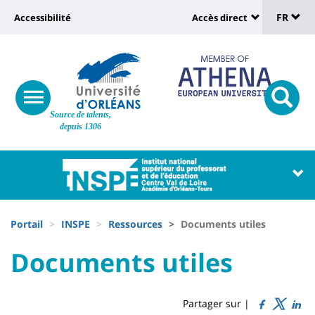
Sélec
Aller
Université
FR
Accessibilité
Accès direct
au
Universit
de
contenu
:
:
principal
lang
lien
Shortcut
vers
links
Site
responsive
page
responsi
Source de talents,
menu
branding
search
depuis 1306
accessibilité
button
button
Université
Université
:
:
Recherche
Block
Fils
liste
Portail
INSPE
Ressources
Documents utiles
d'Ariane
des
University
University
Documents utiles
Titre
composantes
:
:
de
Sidebar
Main
Partager sur |