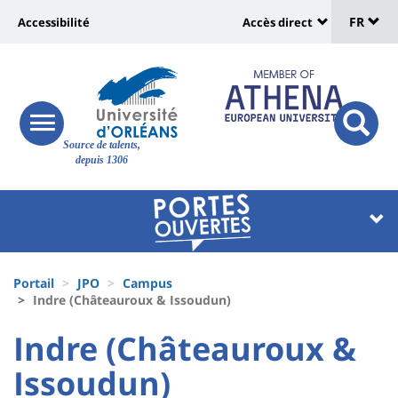
Sélec
Aller
Université
FR
Accessibilité
Accès direct
au
Universit
de
contenu
:
:
principal
lang
lien
Shortcut
vers
links
Site
responsive
page
responsi
Source de talents,
menu
branding
search
depuis 1306
accessibilité
button
button
Université
Université
:
:
Recherche
Block
Fils
liste
Portail
JPO
Campus
d'Ariane
Indre (Châteauroux & Issoudun)
des
University
University
Indre (Châteauroux &
composantes
:
:
Issoudun)
Titre