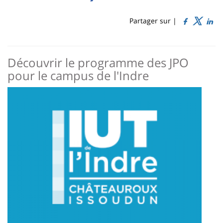
Sidebar
Main
de
content
page
Partager sur |
Contenu
de
Découvrir le programme des JPO
la
pour le campus de l'Indre
page
Image
principale