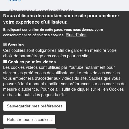
Alternance & reprise d'études
Nous utilisons des cookies sur ce site pour améliorer
votre expérience d'utilisateur.
Alternance
En cliquant sur un lien de cette page, vous nous donnez votre
Reprise d'étude
Plus d'infos
consentement de définir des cookies.
Session
Ces cookies sont obligatoires afin de garder en mémoire votre
choix de paramétrage des cookies pour ce site.
Cookies pour les vidéos
Les cookies vidéos sont utilisés par Youtube notamment pour
Informations
stocker les préférences des utilisateurs. Le refus de ces cookies
vous empêchera d'accéder aux vidéos du site. Sachez que vous
pouvez à tout moment modifier vos préférences sur ces cookies de
mesure d'audience. Pour cela il suffit de cliquer sur le lien Cookies
au bas de toutes les pages du site.
Sauvegarder mes préférences
Instagram
LinkedIn
Youtube
TikTok
Facebook
Bluesk
Refuser tous les cookies
Accessibilité : partiellement conforme