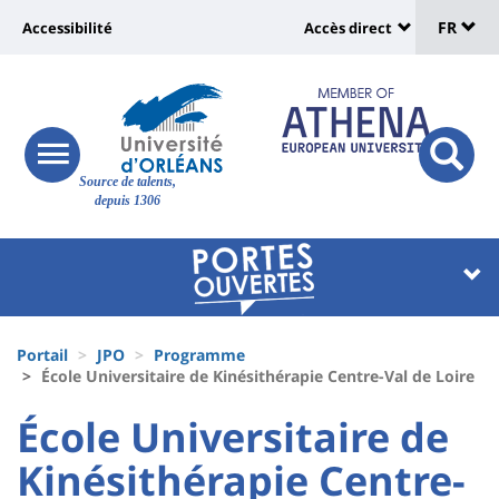
Sélec
Aller
Université
FR
Accessibilité
Accès direct
au
Universit
de
contenu
:
:
principal
lang
lien
Shortcut
vers
links
Site
responsive
page
responsi
Source de talents,
menu
branding
search
depuis 1306
accessibilité
button
button
Université
Université
:
:
Recherche
Block
Fils
liste
Portail
JPO
Programme
d'Ariane
École Universitaire de Kinésithérapie Centre-Val de Loire
des
University
University
École Universitaire de
composantes
:
:
Kinésithérapie Centre-