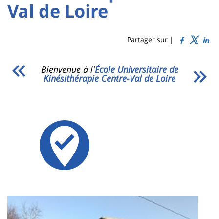
Titre
Sidebar
Main
Val de Loire
de
content
page
Partager sur |
Contenu
Bienvenue à l'
École Universitaire de
de
Kinésithérapie Centre-Val de Loire
la
page
Image
principale
Image