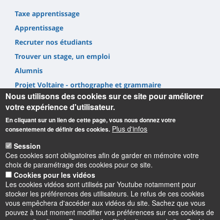
Taxe apprentissage
Apprentissage
Recruter nos étudiants
Trouver un stage, un emploi
Alumnis
Projet Voltaire - orthographe et grammaire
Nous utilisons des cookies sur ce site pour améliorer
votre expérience d'utilisateur.
En cliquant sur un lien de cette page, vous nous donnez votre
Plus d'infos
consentement de définir des cookies.
Informations
Session
Ces cookies sont obligatoires afin de garder en mémoire votre
choix de paramétrage des cookies pour ce site.
UFR Lettres, Langues & Sciences Humaines
Cookies pour les vidéos
10 rue de Tours - BP 46527
Les cookies vidéos sont utilisés par Youtube notamment pour
45065 ORLEANS cedex 2 – France
stocker les préférences des utilisateurs. Le refus de ces cookies
vous empêchera d'accéder aux vidéos du site. Sachez que vous
pouvez à tout moment modifier vos préférences sur ces cookies de