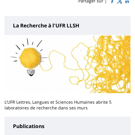
Sidebar
Main
Partager sur |
page
content
La Recherche à l'UFR LLSH
L'UFR Lettres, Langues et Sciences Humaines abrite 5
laboratoires de recherche dans ses murs
Publications