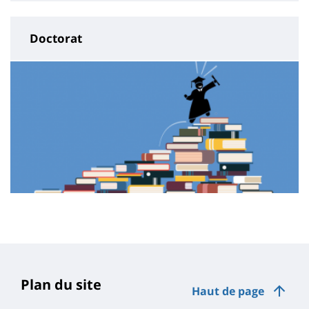
Doctorat
Contenu
de
la
page
Plan du site
Haut de page
principale