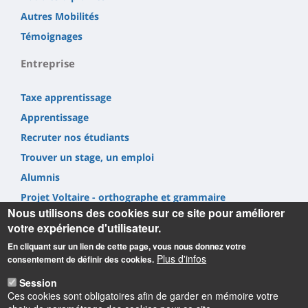
Autres Mobilités
Témoignages
Entreprise
Taxe apprentissage
Apprentissage
Recruter nos étudiants
Trouver un stage, un emploi
Alumnis
Projet Voltaire - orthographe et grammaire
Nous utilisons des cookies sur ce site pour améliorer
votre expérience d'utilisateur.
En cliquant sur un lien de cette page, vous nous donnez votre
Plus d'infos
consentement de définir des cookies.
Informations
Session
Ces cookies sont obligatoires afin de garder en mémoire votre