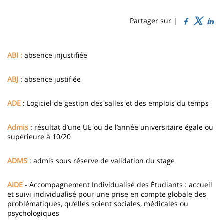
Sidebar
Main
de
content
page
Partager sur |
Contenu
de
ABI :
absence injustifiée
la
ABJ
: absence justifiée
page
ADE
: Logiciel de gestion des salles et des emplois du temps
principale
Admis
: résultat d’une UE ou de l’année universitaire égale ou
supérieure à 10/20
ADMS
: admis sous réserve de validation du stage
AIDE
- Accompagnement Individualisé des Étudiants : accueil
et suivi individualisé pour une prise en compte globale des
problématiques, qu’elles soient sociales, médicales ou
psychologiques