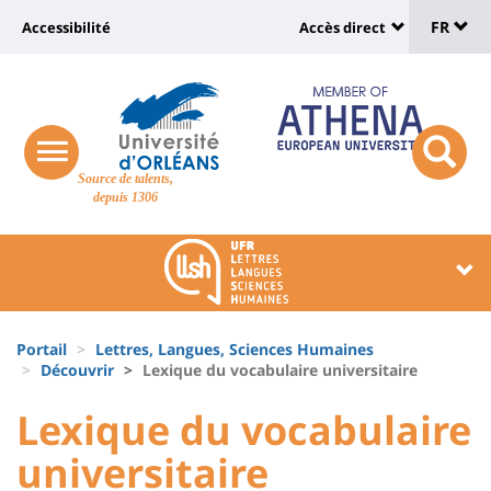
Sélec
Aller
Université
FR
Accessibilité
Accès direct
au
Universit
de
contenu
:
:
principal
lang
lien
Shortcut
vers
links
Site
responsive
page
responsi
Source de talents,
menu
branding
search
depuis 1306
accessibilité
button
button
Université
Université
:
:
Recherche
Block
Fils
liste
Portail
Lettres, Langues, Sciences Humaines
d'Ariane
Découvrir
Lexique du vocabulaire universitaire
des
University
University
Lexique du vocabulaire
composantes
:
:
universitaire
Titre