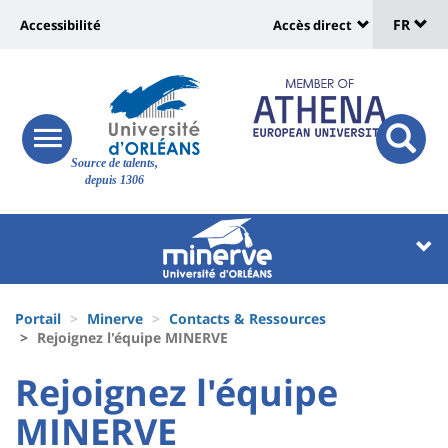
Sélec
Aller
Université
FR
Accessibilité
Accès direct
au
Universit
de
contenu
:
:
principal
lang
lien
Shortcut
vers
links
Site
responsive
page
responsi
Source de talents,
menu
branding
search
depuis 1306
accessibilité
button
button
Université
Université
:
:
Recherche
Block
Fils
liste
Portail
Minerve
Contacts & Ressources
d'Ariane
Rejoignez l'équipe MINERVE
des
University
University
Rejoignez l'équipe
composantes
:
:
MINERVE
Titre