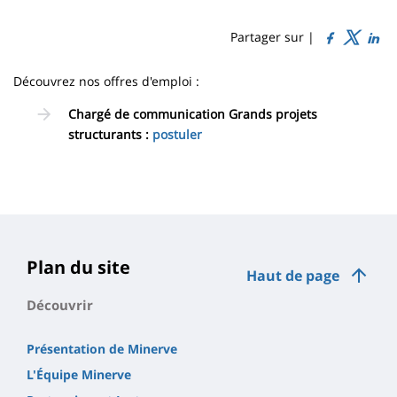
Sidebar
Main
de
content
page
Partager sur |
Contenu
Découvrez nos offres d'emploi :
de
Chargé de communication Grands projets
la
structurants :
postuler
page
principale
Plan du site
Haut de page
Découvrir
Présentation de Minerve
L'Équipe Minerve