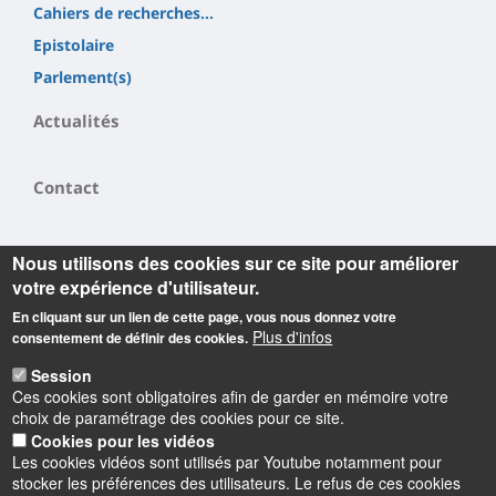
Cahiers de recherches...
Epistolaire
Parlement(s)
Actualités
Contact
Nous utilisons des cookies sur ce site pour améliorer
votre expérience d'utilisateur.
En cliquant sur un lien de cette page, vous nous donnez votre
Plus d'infos
consentement de définir des cookies.
Informations
Session
Actuellement dirigé par Gabriele VICKERMANN-
Ces cookies sont obligatoires afin de garder en mémoire votre
choix de paramétrage des cookies pour ce site.
RIBÉMONT, le laboratoire POLEN (
POuvoirs, LEttres,
Cookies pour les vidéos
) a une vocation fortement pluridisciplinaire
Normes
,
Les cookies vidéos sont utilisés par Youtube notamment pour
puisqu'il regroupe littéraires, historiens, historiens du
stocker les préférences des utilisateurs. Le refus de ces cookies
droit, civilisationnistes, linguistes et anthropologues.