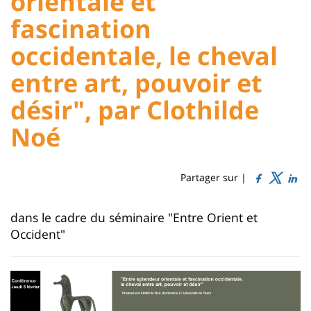
orientale et
Sidebar
Main
fascination
content
occidentale, le cheval
Titre
entre art, pouvoir et
de
désir", par Clothilde
page
Noé
Partager sur |
Contenu
dans le cadre du séminaire "Entre Orient et
de
Occident"
la
page
principale