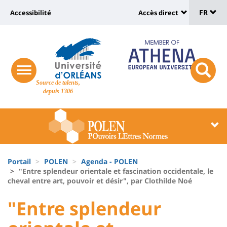
Sélec
Aller
Université
FR
Accessibilité
Accès direct
au
Universit
de
contenu
:
:
principal
lang
lien
Shortcut
vers
links
Site
responsive
page
responsi
Source de talents,
menu
branding
search
depuis 1306
accessibilité
button
button
Université
Université
:
:
Recherche
Block
Fils
liste
Portail
POLEN
Agenda - POLEN
d'Ariane
"Entre splendeur orientale et fascination occidentale, le
des
cheval entre art, pouvoir et désir", par Clothilde Noé
composantes
University
University
"Entre splendeur
:
: