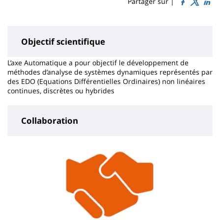
Sidebar
Main
Partager sur |
page
content
Objectif scientifique
L’axe Automatique a pour objectif le développement de
méthodes d’analyse de systèmes dynamiques représentés par
des EDO (Equations Différentielles Ordinaires) non linéaires
continues, discrètes ou hybrides
Collaboration