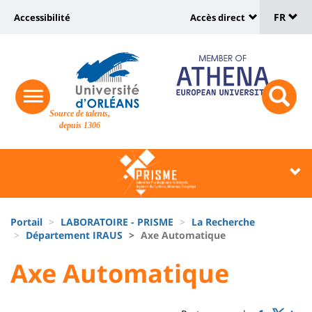
Sélec
Aller
Université
FR
Accessibilité
Accès direct
au
Universit
de
contenu
:
:
principal
lang
lien
Shortcut
vers
links
Site
responsive
page
responsi
Source de talents,
menu
branding
search
depuis 1306
accessibilité
button
button
Université
Université
:
:
Recherche
Block
Fils
liste
Portail
LABORATOIRE - PRISME
La Recherche
d'Ariane
Département IRAUS
Axe Automatique
des
University
University
Axe Automatique
composantes
Titre
:
:
de