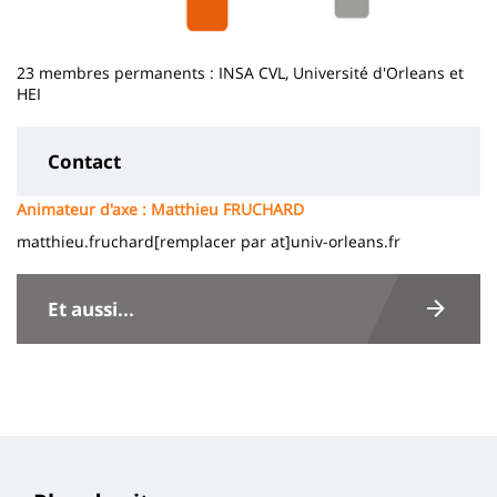
23 membres permanents : INSA CVL, Université d'Orleans et
HEI
Contact
Animateur d'axe : Matthieu FRUCHARD
matthieu.fruchard[remplacer par at]univ-orleans.fr
Contenu
de
Et aussi...
la
page
principale