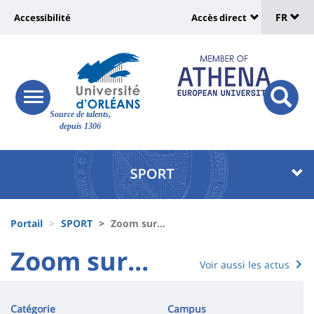
Sélec
Aller
Université
FR
Accessibilité
Accès direct
au
Universit
de
contenu
:
:
principal
lang
lien
Shortcut
vers
links
Site
responsive
page
responsi
Source de talents,
menu
branding
search
depuis 1306
accessibilité
button
button
Université
Université
:
:
Recherche
Block
Fils
liste
Portail
SPORT
Zoom sur...
d'Ariane
des
University
Zoom sur...
Voir aussi les actus
Titre
composantes
:
Contenu
de
Main
Catégorie
Campus