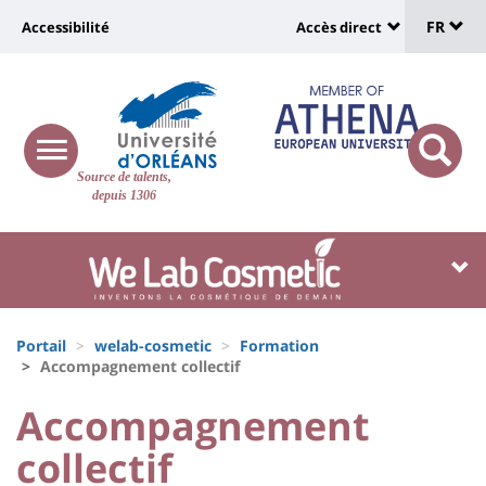
Sélec
Aller
Université
FR
Accessibilité
Accès direct
au
Universit
de
contenu
:
:
principal
lang
lien
Shortcut
vers
links
Site
responsive
page
responsi
Source de talents,
menu
branding
search
depuis 1306
accessibilité
button
button
Université
Université
:
:
Recherche
Block
Fils
liste
Portail
welab-cosmetic
Formation
d'Ariane
Accompagnement collectif
des
University
University
Accompagnement
composantes
:
:
collectif
Titre