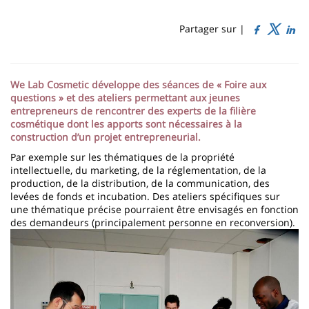
Sidebar
Main
de
content
page
Partager sur |
Contenu
de
We Lab Cosmetic développe des séances de « Foire aux
questions » et des ateliers permettant aux jeunes
la
entrepreneurs de rencontrer des experts de la filière
page
cosmétique dont les apports sont nécessaires à la
construction d’un projet entrepreneurial.
principale
Par exemple sur les thématiques de la propriété
intellectuelle, du marketing, de la réglementation, de la
production, de la distribution, de la communication, des
levées de fonds et incubation. Des ateliers spécifiques sur
une thématique précise pourraient être envisagés en fonction
des demandeurs (principalement personne en reconversion).
Image