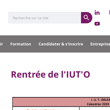
Rése
Ret
Université
Search
socia
Soumettre
no
Ret
:
Recherche
sur
no
sité
Lin
sur
ir
Formation
Candidater & s'inscrire
Entrepris
You
pal
University
Rentrée de l'IUT'O
Titre
:
de
Main
page
content
Contenu
de