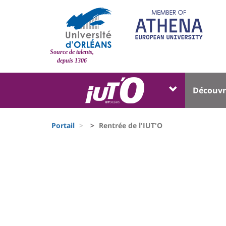
Aller
au
contenu
principal
Site
Source de talents,
branding
depuis 1306
Université
Univer
Découvr
:
:
Block
Menu
Fils
liste
princi
Portail
Rentrée de l'IUT'O
d'Ariane
des
University
composantes
:
Sidebar