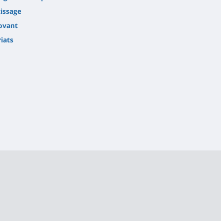
tissage
novant
iats