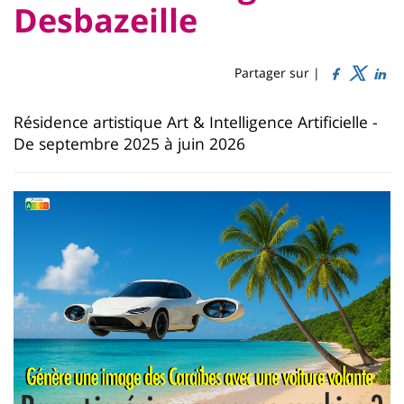
Titre
Sidebar
Main
Desbazeille
de
content
page
Partager sur |
Contenu
Résidence artistique Art & Intelligence Artificielle -
de
De septembre 2025 à juin 2026
la
page
principale