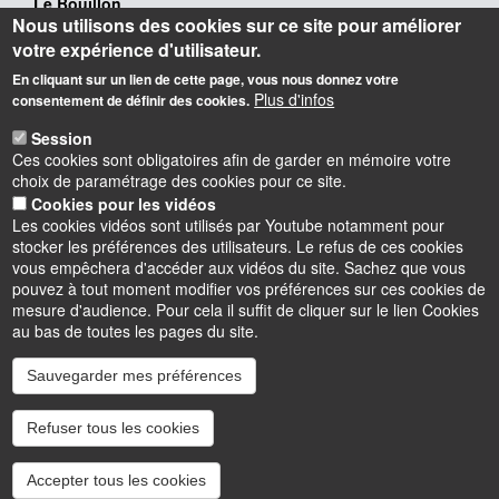
Le Bouillon
Nous utilisons des cookies sur ce site pour améliorer
02 38 49 24 24
votre expérience d'utilisateur.
centre.culturel@univ-orleans.fr
En cliquant sur un lien de cette page, vous nous donnez votre
Adresse administrative :
Plus d'infos
consentement de définir des cookies.
Rue de Tours
45067 Orléans Cedex 2
Session
Ces cookies sont obligatoires afin de garder en mémoire votre
Adresse physique :
choix de paramétrage des cookies pour ce site.
Campus d’Orléans - Orléans la Source
Cookies pour les vidéos
Parking : accès par la rue Léonard de Vinci puis rue de Saint
Les cookies vidéos sont utilisés par Youtube notamment pour
Amand
stocker les préférences des utilisateurs. Le refus de ces cookies
Station Tramway et Bus : Université - Parc Floral
vous empêchera d'accéder aux vidéos du site. Sachez que vous
pouvez à tout moment modifier vos préférences sur ces cookies de
mesure d'audience. Pour cela il suffit de cliquer sur le lien Cookies
au bas de toutes les pages du site.
Instagram
LinkedIn
Youtube
TikTok
Facebook
Bluesk
Sauvegarder mes préférences
Refuser tous les cookies
Accessibilité : partiellement conforme
Cookies
Intranet
Mentions légales
Accepter tous les cookies