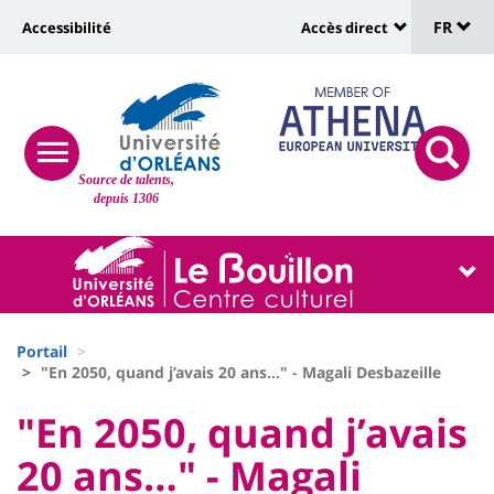
Sélec
Aller
Université
FR
Accessibilité
Accès direct
au
Universit
de
contenu
:
:
principal
lang
lien
Shortcut
vers
links
Site
responsive
page
responsi
Source de talents,
menu
branding
search
depuis 1306
accessibilité
button
button
Université
Université
:
:
Recherche
Block
Fils
liste
Portail
d'Ariane
"En 2050, quand j’avais 20 ans…" - Magali Desbazeille
des
University
University
"En 2050, quand j’avais
composantes
:
:
20 ans…" - Magali