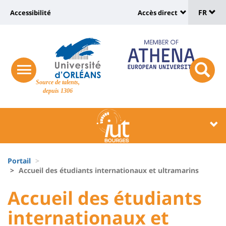
Sélec
Aller
Université
FR
Accessibilité
Accès direct
au
Universit
de
contenu
:
:
principal
lang
lien
Shortcut
vers
links
Site
responsive
page
responsi
Source de talents,
menu
branding
search
depuis 1306
accessibilité
button
button
Université
Université
:
:
Recherche
Block
Fils
liste
Portail
d'Ariane
Accueil des étudiants internationaux et ultramarins
des
University
University
Accueil des étudiants
composantes
:
:
internationaux et