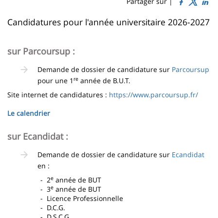
Sidebar
Main
Partager sur |
page
content
Contenu
Candidatures pour l'année universitaire 2026-2027
de
sur Parcoursup :
la
page
Demande de dossier de candidature sur
Parcoursup
re
pour une 1
année de B.U.T.
principale
Site internet de candidatures :
https://www.parcoursup.fr/
Le calendrier
sur Ecandidat :
Demande de dossier de candidature sur
Ecandidat
en :
e
- 2
année de BUT
e
- 3
année de BUT
- Licence Professionnelle
- D.C.G.
- D.S.C.G