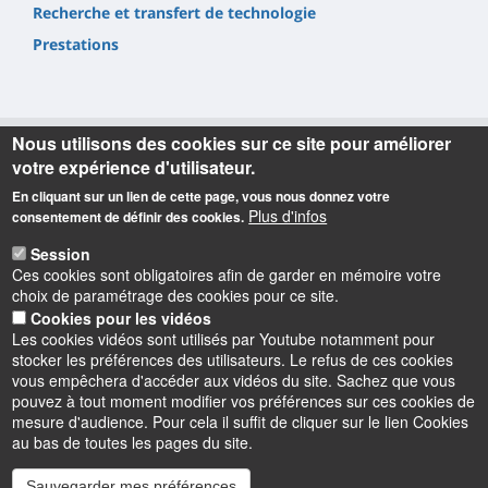
Recherche et transfert de technologie
Prestations
Nous utilisons des cookies sur ce site pour améliorer
votre expérience d'utilisateur.
Informations
En cliquant sur un lien de cette page, vous nous donnez votre
Plus d'infos
consentement de définir des cookies.
Accueil
Session
Tel. : +33(0)2 48 23 80 80
Ces cookies sont obligatoires afin de garder en mémoire votre
Adresse postale
choix de paramétrage des cookies pour ce site.
Cookies pour les vidéos
IUT de Bourges
Les cookies vidéos sont utilisés par Youtube notamment pour
63, Avenue de Lattre de Tassigny
stocker les préférences des utilisateurs. Le refus de ces cookies
18020 Bourges Cedex - France
vous empêchera d'accéder aux vidéos du site. Sachez que vous
pouvez à tout moment modifier vos préférences sur ces cookies de
mesure d'audience. Pour cela il suffit de cliquer sur le lien Cookies
au bas de toutes les pages du site.
Sauvegarder mes préférences