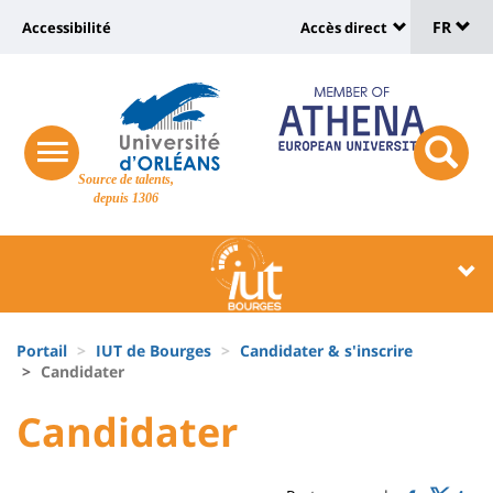
Sélec
Aller
Université
FR
Accessibilité
Accès direct
au
Universit
de
contenu
:
:
principal
lang
lien
Shortcut
vers
links
Site
responsive
page
responsi
Source de talents,
menu
branding
search
depuis 1306
accessibilité
button
button
Université
Université
:
:
Recherche
Block
Fils
liste
Portail
IUT de Bourges
Candidater & s'inscrire
d'Ariane
Candidater
des
University
University
Candidater
composantes
Titre
:
:
de