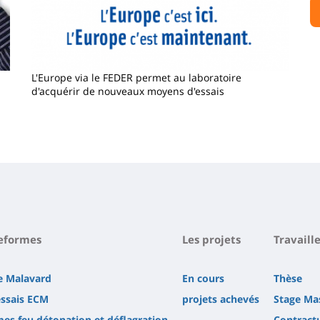
L'Europe via le FEDER permet au laboratoire
d'acquérir de nouveaux moyens d'essais
teformes
Les projets
Travaill
ie Malavard
En cours
Thèse
essais ECM
projets achevés
Stage Ma
mes feu détonation et déflagration
Contractu