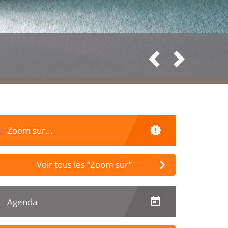
Précéd
Suiv
Zoom sur...
Voir tous les “Zoom sur”
Agenda