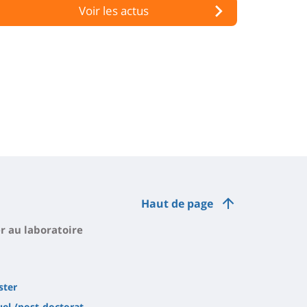
Voir les actus
Haut de page
er au laboratoire
ster
el /post-doctorat