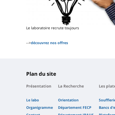
Le laboratoire recrute toujours
-->
découvrez nos offres
Plan du site
Présentation
La Recherche
Les pla
Le labo
Orientation
Souffler
Organigramme
Département FECP
Bancs d'
Contact
Département IRAUS
Platefor