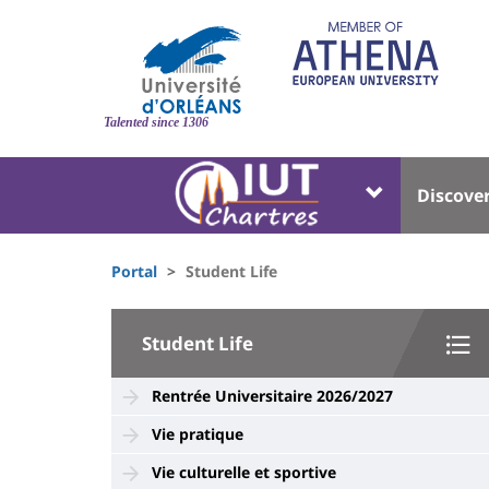
Skip
to
main
content
Site
branding
Talented since 1306
Université
Univer
Discove
:
:
Block
Menu
Fils
liste
princi
Portal
Student Life
d'Ariane
des
University
composantes
Student Life
:
Sidebar
Rentrée Universitaire 2026/2027
Vie pratique
Vie culturelle et sportive