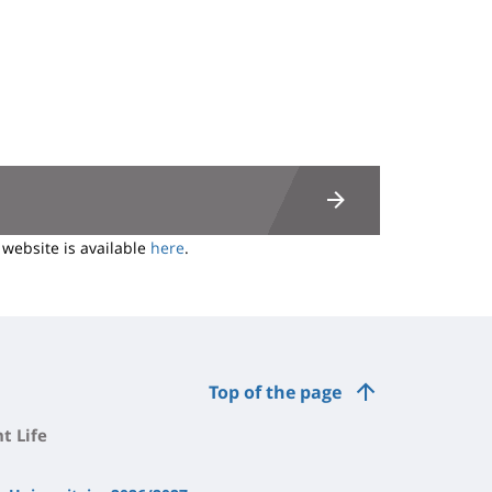
 website is available
here
.
Top of the page
t Life