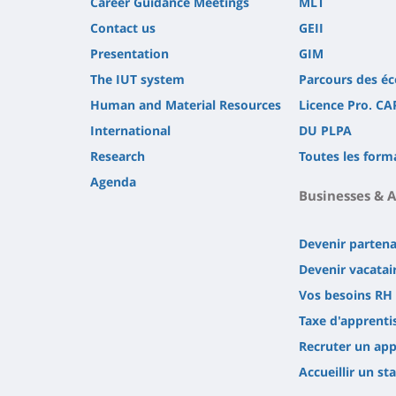
Career Guidance Meetings
MLT
Contact us
GEII
Presentation
GIM
The IUT system
Parcours des éc
Human and Material Resources
Licence Pro. CA
International
DU PLPA
Research
Toutes les form
Agenda
Businesses & 
Devenir partena
Devenir vacatai
Vos besoins RH
Taxe d'apprenti
Recruter un app
Accueillir un sta