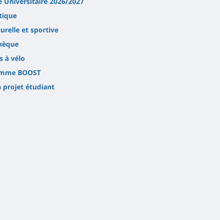
 Universitaire 2026/2027
tique
turelle et sportive
thèque
 à vélo
amme BOOST
 projet étudiant