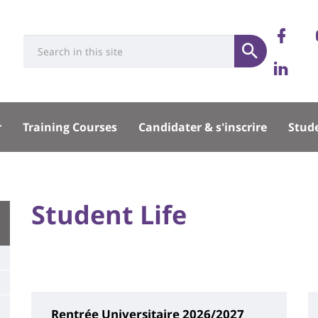
Rése
Not
Université
Search
socia
Submit
pa
Not
:
Recherche
Fa
Lin
sité
r
Training Courses
Candidater & s'inscrire
Stude
pal
University
Student Life
Titre
:
de
Main
page
content
Rentrée Universitaire 2026/2027