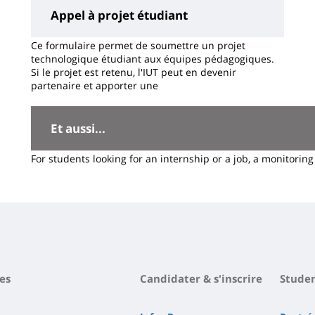
Appel à projet étudiant
Ce formulaire permet de soumettre un projet
technologique étudiant aux équipes pédagogiques.
Si le projet est retenu, l'IUT peut en devenir
partenaire et apporter une
Contenu
de
Et aussi...
la
For students looking for an internship or a job, a monitoring
page
principale
es
Candidater & s'inscrire
Studen