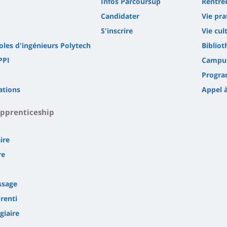
Infos Parcoursup
Rentrée
Candidater
Vie pra
S'inscrire
Vie cul
oles d'ingénieurs Polytech
Biblio
PPI
Campus
Progr
ations
Appel à
Apprenticeship
ire
re
ssage
renti
giaire