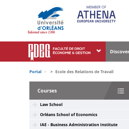
Skip
to
main
content
Site
branding
Talented since 1306
Université
Univer
Discove
:
:
Block
Menu
Fils
liste
princi
Portal
Ecole des Relations de Travail
d'Ariane
des
University
composantes
Courses
:
Sidebar
Law School
Orléans School of Economics
IAE - Business Administration Institute