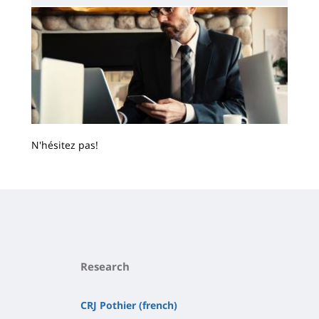
N'hésitez pas!
Contenu
de
la
page
principale
Research
CRJ Pothier (french)