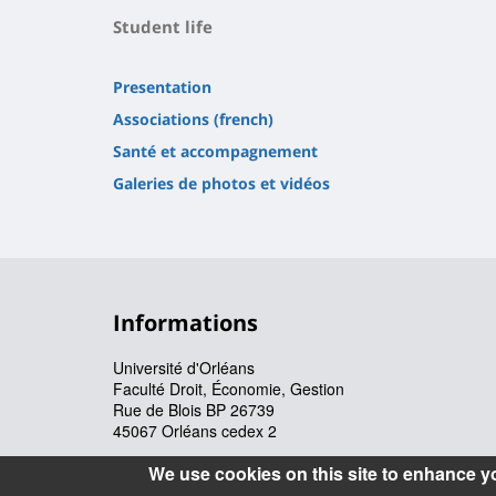
Student life
Presentation
Associations (french)
Santé et accompagnement
Galeries de photos et vidéos
Informations
Université d'Orléans
Faculté Droit, Économie, Gestion
Rue de Blois BP 26739
45067 Orléans cedex 2
Accueil : 02 38 41 70 31
We use cookies on this site to enhance y
Courriel :
accueil.deg@univ-orleans.fr