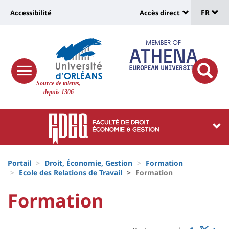
Sélec
Aller
Université
FR
Accessibilité
Accès direct
au
Universit
de
contenu
:
:
principal
lang
lien
Shortcut
vers
links
Site
responsive
page
responsi
Source de talents,
menu
branding
search
depuis 1306
accessibilité
button
button
Université
Université
:
:
Recherche
Block
Fils
liste
Portail
Droit, Économie, Gestion
Formation
d'Ariane
Ecole des Relations de Travail
Formation
des
University
University
Formation
composantes
Titre
:
:
de