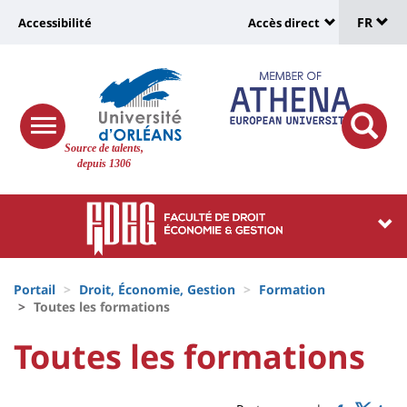
Sélec
Aller
Université
FR
Accessibilité
Accès direct
au
Universit
de
contenu
:
:
principal
lang
lien
Shortcut
vers
links
Site
responsive
page
responsi
Source de talents,
menu
branding
search
depuis 1306
accessibilité
button
button
Université
Université
:
:
Recherche
Block
Fils
liste
Portail
Droit, Économie, Gestion
Formation
d'Ariane
Toutes les formations
des
University
University
Toutes les formations
composantes
Titre
:
:
de