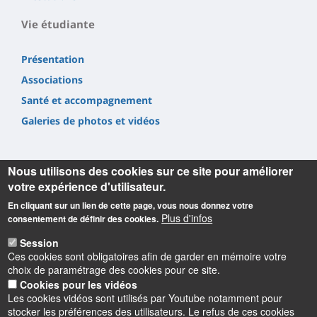
Vie étudiante
Présentation
Associations
Santé et accompagnement
Galeries de photos et vidéos
Nous utilisons des cookies sur ce site pour améliorer
votre expérience d'utilisateur.
En cliquant sur un lien de cette page, vous nous donnez votre
Informations
Plus d'infos
consentement de définir des cookies.
Université d'Orléans
Session
Faculté Droit, Économie, Gestion
Ces cookies sont obligatoires afin de garder en mémoire votre
Rue de Blois BP 26739
choix de paramétrage des cookies pour ce site.
45067 Orléans cedex 2
Cookies pour les vidéos
Les cookies vidéos sont utilisés par Youtube notamment pour
Accueil : 02 38 41 70 31
stocker les préférences des utilisateurs. Le refus de ces cookies
Courriel :
accueil.deg@univ-orleans.fr