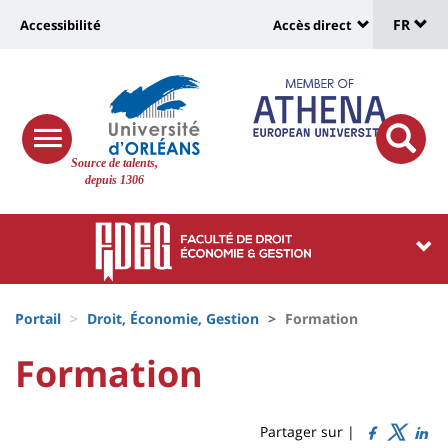
Sélec
Aller
Université
FR
Accessibilité
Accès direct
au
Universit
de
contenu
:
:
principal
lang
lien
Shortcut
vers
links
Site
responsive
page
responsi
Source de talents,
menu
branding
search
depuis 1306
accessibilité
button
button
Université
Université
:
:
Recherche
Block
Fils
liste
Portail
Droit, Économie, Gestion
Formation
d'Ariane
des
University
University
Formation
Titre
composantes
:
:
de
Sidebar
Main
Partager sur |