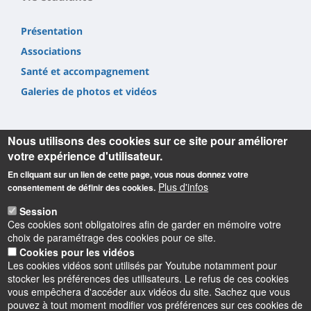
Présentation
Associations
Santé et accompagnement
Galeries de photos et vidéos
Nous utilisons des cookies sur ce site pour améliorer
votre expérience d'utilisateur.
En cliquant sur un lien de cette page, vous nous donnez votre
Informations
Plus d'infos
consentement de définir des cookies.
Université d'Orléans
Session
Faculté Droit, Économie, Gestion
Ces cookies sont obligatoires afin de garder en mémoire votre
Rue de Blois BP 26739
choix de paramétrage des cookies pour ce site.
45067 Orléans cedex 2
Cookies pour les vidéos
Les cookies vidéos sont utilisés par Youtube notamment pour
Accueil : 02 38 41 70 31
stocker les préférences des utilisateurs. Le refus de ces cookies
Courriel :
accueil.deg@univ-orleans.fr
vous empêchera d'accéder aux vidéos du site. Sachez que vous
pouvez à tout moment modifier vos préférences sur ces cookies de