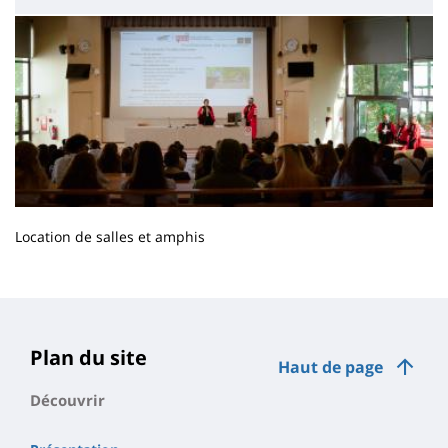
Location de salles et amphis
Contenu
de
la
page
Plan du site
Haut de page
principale
Découvrir