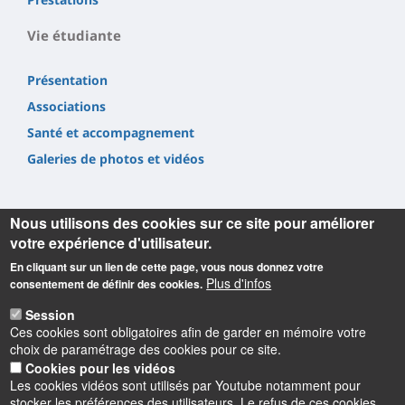
Vie étudiante
Présentation
Associations
Santé et accompagnement
Galeries de photos et vidéos
Nous utilisons des cookies sur ce site pour améliorer
votre expérience d'utilisateur.
En cliquant sur un lien de cette page, vous nous donnez votre
Informations
Plus d'infos
consentement de définir des cookies.
Université d'Orléans
Session
Faculté Droit, Économie, Gestion
Ces cookies sont obligatoires afin de garder en mémoire votre
Rue de Blois BP 26739
choix de paramétrage des cookies pour ce site.
45067 Orléans cedex 2
Cookies pour les vidéos
Les cookies vidéos sont utilisés par Youtube notamment pour
Accueil : 02 38 41 70 31
stocker les préférences des utilisateurs. Le refus de ces cookies
Courriel :
accueil.deg@univ-orleans.fr