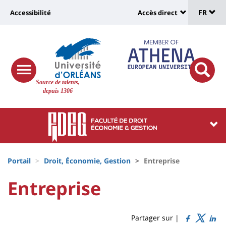
Sélec
Aller
Université
FR
Accessibilité
Accès direct
au
Universit
de
contenu
:
:
principal
lang
lien
Shortcut
vers
links
Site
responsive
page
responsi
Source de talents,
menu
branding
search
depuis 1306
accessibilité
button
button
Université
Université
:
:
Recherche
Block
Fils
liste
Portail
Droit, Économie, Gestion
Entreprise
d'Ariane
des
University
University
Entreprise
Titre
composantes
:
:
de
Sidebar
Main
Partager sur |