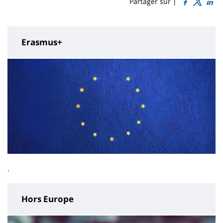
Sidebar
Main
Partager sur |
page
content
Erasmus+
.
Hors Europe