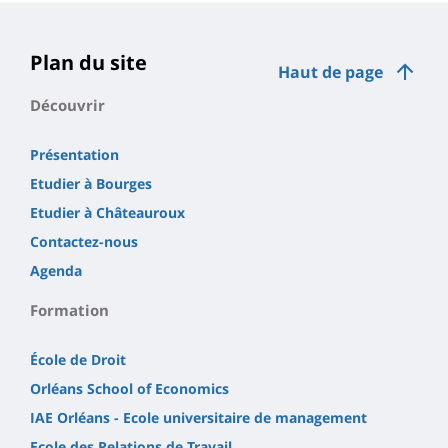
la
page
Plan du site
Haut de page
principale
Découvrir
Présentation
Etudier à Bourges
Etudier à Châteauroux
Contactez-nous
Agenda
Formation
École de Droit
Orléans School of Economics
IAE Orléans - Ecole universitaire de management
Ecole des Relations de Travail