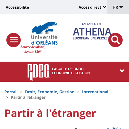
Sélec
Aller
Université
FR
Accessibilité
Accès direct
au
Universit
de
contenu
:
:
principal
lang
lien
Shortcut
vers
links
Site
responsive
page
responsi
Source de talents,
menu
branding
search
depuis 1306
accessibilité
button
button
Université
Université
:
:
Recherche
Block
Fils
liste
Portail
Droit, Économie, Gestion
International
d'Ariane
Partir à l'étranger
des
University
University
Partir à l'étranger
composantes
Titre
:
:
de