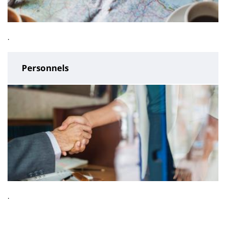
.
Personnels
.
Contenu
de