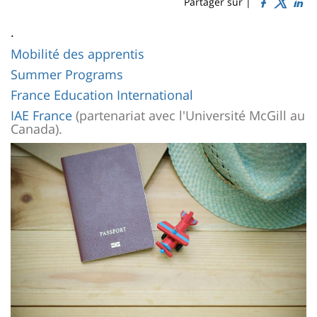
Sidebar
Main
Partager sur |
page
content
Contenu
.
de
Mobilité des apprentis
Summer Programs
la
France Education International
page
IAE France
(partenariat avec l'Université McGill au
principale
Canada).
Image