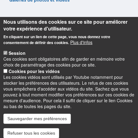
Nous utilisons des cookies sur ce site pour améliorer
votre expérience d'utilisateur.
En cliquant sur un lien de cette page, vous nous donnez votre
Informations
Plus d'infos
consentement de définir des cookies.
Université d'Orléans
Session
Faculté Droit, Économie, Gestion
Ces cookies sont obligatoires afin de garder en mémoire votre
Rue de Blois BP 26739
choix de paramétrage des cookies pour ce site.
45067 Orléans cedex 2
Cookies pour les vidéos
Les cookies vidéos sont utilisés par Youtube notamment pour
Accueil : 02 38 41 70 31
stocker les préférences des utilisateurs. Le refus de ces cookies
Courriel :
accueil.deg@univ-orleans.fr
vous empêchera d'accéder aux vidéos du site. Sachez que vous
pouvez à tout moment modifier vos préférences sur ces cookies de
mesure d'audience. Pour cela il suffit de cliquer sur le lien Cookies
au bas de toutes les pages du site.
Sauvegarder mes préférences
Instagram
LinkedIn
Youtube
TikTok
Facebook
Bluesk
Refuser tous les cookies
Accessibilité : partiellement conforme