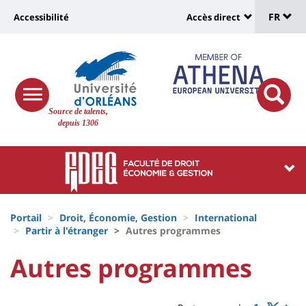
Sélec
Aller
Université
FR
Accessibilité
Accès direct
au
Universit
de
contenu
:
:
principal
lang
lien
Shortcut
vers
links
Site
responsive
page
responsi
Source de talents,
menu
branding
search
depuis 1306
accessibilité
button
button
Université
Université
:
:
Recherche
Block
Fils
liste
Portail
Droit, Économie, Gestion
International
d'Ariane
Partir à l'étranger
Autres programmes
des
University
University
Autres programmes
composantes
Titre
:
:
de