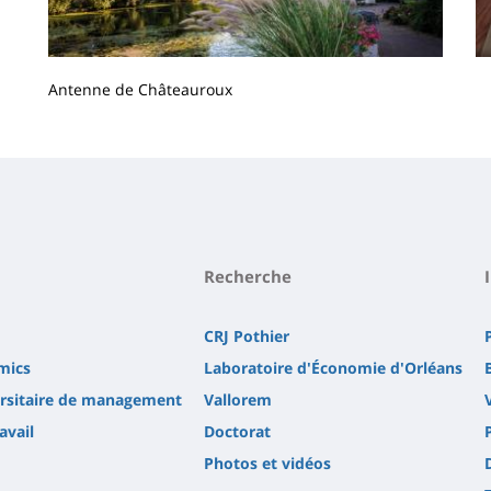
Antenne de Châteauroux
Contenu
de
la
page
principale
Recherche
CRJ Pothier
mics
Laboratoire d'Économie d'Orléans
versitaire de management
Vallorem
avail
Doctorat
Photos et vidéos