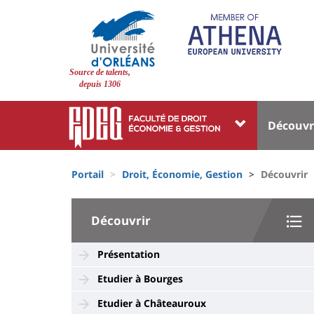
Aller
au
contenu
principal
Site
Source de talents,
branding
depuis 1306
Université
Univer
Découvr
:
:
Block
Menu
Fils
liste
princi
Portail
Droit, Économie, Gestion
Découvrir
d'Ariane
des
University
composantes
Découvrir
:
Sidebar
Présentation
Etudier à Bourges
Etudier à Châteauroux