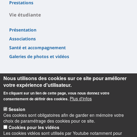
Prestations
Vie étudiante
Présentation
Associations
Santé et accompagnement
Galeries de photos et vidéos
Nous utilisons des cookies sur ce site pour améliorer
votre expérience d'utilisateur.
En cliquant sur un lien de cette page, vous nous donnez votre
Informations
Plus d'infos
consentement de définir des cookies.
Université d'Orléans
Session
Faculté Droit, Économie, Gestion
Ces cookies sont obligatoires afin de garder en mémoire votre
Rue de Blois BP 26739
choix de paramétrage des cookies pour ce site.
45067 Orléans cedex 2
Cookies pour les vidéos
Les cookies vidéos sont utilisés par Youtube notamment pour
Accueil : 02 38 41 70 31