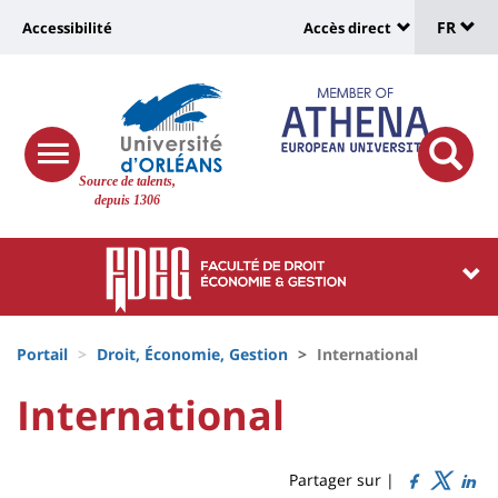
Sélec
Aller
Université
FR
Accessibilité
Accès direct
au
Universit
de
contenu
:
:
principal
lang
lien
Shortcut
vers
links
Site
responsive
page
responsi
Source de talents,
menu
branding
search
depuis 1306
accessibilité
button
button
Université
Université
:
:
Recherche
Block
Fils
liste
Portail
Droit, Économie, Gestion
International
d'Ariane
des
University
University
International
Titre
composantes
:
:
de
Sidebar
Main
Partager sur |