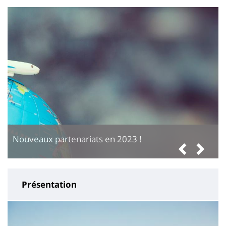
page
content
Nouveaux partenariats en 2023 !
Précé
Sui
Présentation