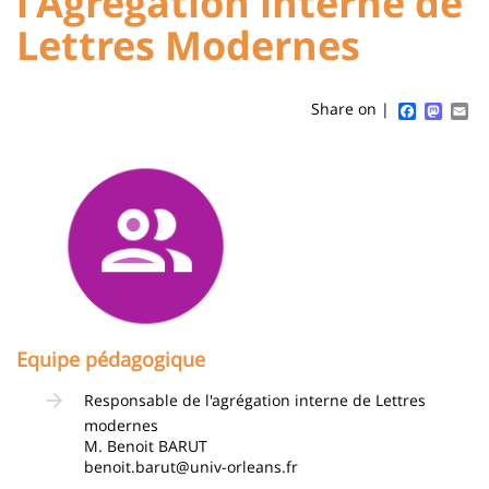
l'Agrégation interne de
Titre
Sidebar
Main
Lettres Modernes
de
content
page
Faceboo
Mast
Em
Share on |
Contenu
Image
de
la
page
principale
Equipe pédagogique
Responsable de l'agrégation interne de Lettres
modernes
M. Benoit BARUT
benoit.barut@univ-orleans.fr