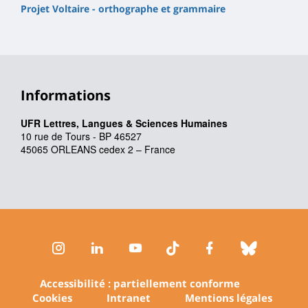
Projet Voltaire - orthographe et grammaire
Informations
UFR Lettres, Langues & Sciences Humaines
10 rue de Tours - BP 46527
45065 ORLEANS cedex 2 – France
Instagram
LinkedIn
Youtube
TikTok
Facebook
Bluesk
Accessibilité : partiellement conforme
Cookies
Intranet
Mentions légales