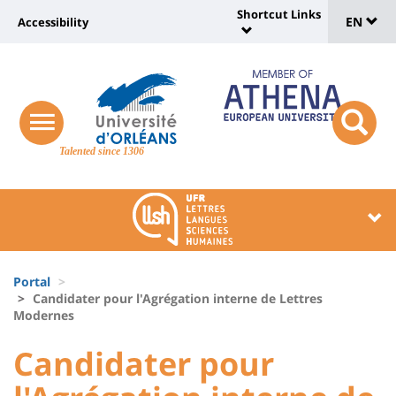
Sélec
Skip
Shortcut Links
Université
EN
Accessibility
to
Universit
de
main
:
:
content
langu
lien
Shortcut
vers
Links
Site
responsive
page
responsi
menu
branding
Talented since 1306
search
accessibilité
button
button
Université
Université
:
:
Recherche
Block
Fils
liste
Portal
d'Ariane
Candidater pour l'Agrégation interne de Lettres
des
Modernes
composantes
University
University
Candidater pour
:
: