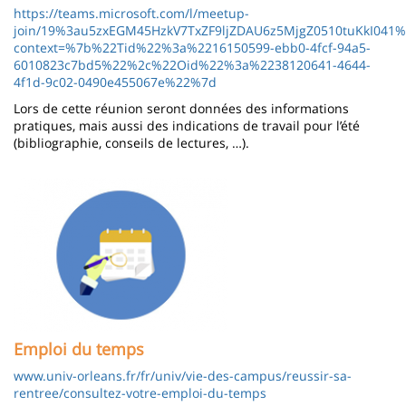
https://teams.microsoft.com/l/meetup-
join/19%3au5zxEGM45HzkV7TxZF9ljZDAU6z5MjgZ0510tuKkI041%4
context=%7b%22Tid%22%3a%2216150599-ebb0-4fcf-94a5-
6010823c7bd5%22%2c%22Oid%22%3a%2238120641-4644-
4f1d-9c02-0490e455067e%22%7d
Lors de cette réunion seront données des informations
pratiques, mais aussi des indications de travail pour l’été
(bibliographie, conseils de lectures, …).
Image
Emploi du temps
www.univ-orleans.fr/fr/univ/vie-des-campus/reussir-sa-
rentree/consultez-votre-emploi-du-temps