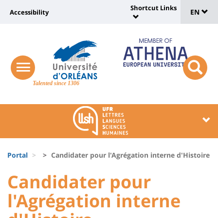
Sélec
Skip
Shortcut Links
Université
EN
Accessibility
to
Universit
de
main
:
:
content
langu
lien
Shortcut
vers
Links
Site
responsive
page
responsi
menu
branding
Talented since 1306
search
accessibilité
button
button
Université
Université
:
:
Recherche
Block
Fils
liste
Portal
Candidater pour l'Agrégation interne d'Histoire
d'Ariane
des
University
University
Candidater pour
composantes
:
:
l'Agrégation interne
Titre
Sidebar
Main