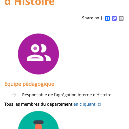
d'Histoire
de
content
page
Faceboo
Mast
Em
Share on |
Contenu
Image
de
la
page
principale
Equipe pédagogique
Responsable de l'agrégation interne d'Histoire
Tous les membres du département
en cliquant ici
Image