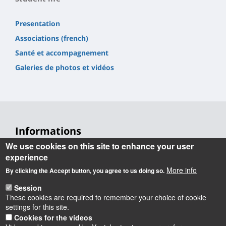
Presentation
Associations (french)
Santé et accompagnement
Galeries de photos et vidéos
Informations
We use cookies on this site to enhance your user
Université d'Orléans
experience
Faculté Droit, Économie, Gestion
More info
Rue de Blois BP 26739
By clicking the Accept button, you agree to us doing so.
45067 Orléans cedex 2
Session
Accueil : 02 38 41 70 31
These cookies are required to remember your choice of cookie
Courriel :
accueil.deg@univ-orleans.fr
settings for this site.
Cookies for the videos