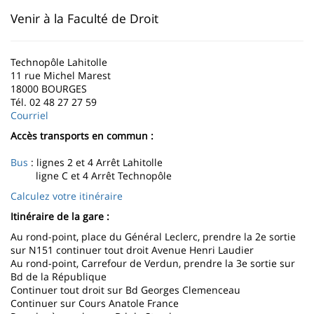
page
content
Contenu
Venir à la Faculté de Droit
de
la
Technopôle Lahitolle
11 rue Michel Marest
page
18000 BOURGES
Tél. 02 48 27 27 59
principale
Courriel
Accès transports en commun :
Bus
: lignes 2 et 4 Arrêt Lahitolle
ligne C et 4 Arrêt Technopôle
Calculez votre itinéraire
Itinéraire de la gare :
Au rond-point, place du Général Leclerc, prendre la 2e sortie
sur N151 continuer tout droit Avenue Henri Laudier
Au rond-point, Carrefour de Verdun, prendre la 3e sortie sur
Bd de la République
Continuer tout droit sur Bd Georges Clemenceau
Continuer sur Cours Anatole France