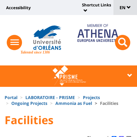
Sélec
Skip
Shortcut Links
Université
EN
Accessibility
to
Universit
de
main
:
:
content
langu
lien
Shortcut
vers
Links
Site
responsive
page
responsi
menu
branding
Talented since 1306
search
accessibilité
button
button
Université
Université
:
:
Recherche
Block
Fils
liste
Portal
LABORATOIRE - PRISME
Projects
d'Ariane
Ongoing Projects
Ammonia as Fuel
Facilities
des
University
University
Facilities
composantes
Titre
:
:
de