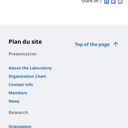
Sidebar
Main
Faceboo
Mast
Em
Share on |
page
content
Contenu
de
la
page
Plan du site
Top of the page
principale
Presentation
About the Laboratory
Organization Chart
Contact Info
Members
News
Research
Orientation