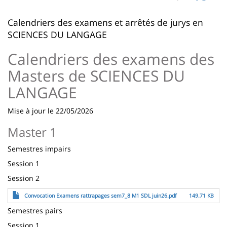
page
content
Contenu
Calendriers des examens et arrêtés de jurys en
de
SCIENCES DU LANGAGE
la
Calendriers des examens des
page
Masters de SCIENCES DU
principale
LANGAGE
Mise à jour le 22/05/2026
Master 1
Semestres impairs
Session 1
Session 2
Archivo
Convocation Examens rattrapages sem7_8 M1 SDL juin26.pdf
149.71 KB
Semestres pairs
Session 1