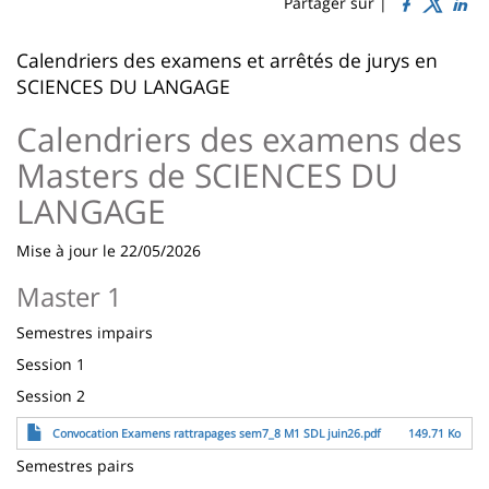
Sidebar
Main
Partager sur |
page
content
Contenu
Calendriers des examens et arrêtés de jurys en
de
SCIENCES DU LANGAGE
la
Calendriers des examens des
page
Masters de SCIENCES DU
principale
LANGAGE
Mise à jour le 22/05/2026
Master 1
Semestres impairs
Session 1
Session 2
Fichier
Convocation Examens rattrapages sem7_8 M1 SDL juin26.pdf
149.71 Ko
Semestres pairs