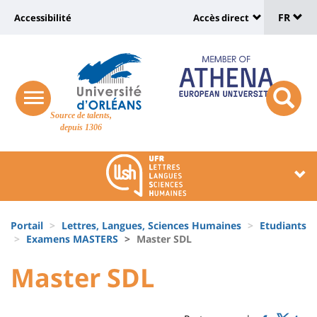
Sélec
Aller
Université
FR
Accessibilité
Accès direct
au
Universit
de
contenu
:
:
principal
lang
lien
Shortcut
vers
links
Site
responsive
page
responsi
Source de talents,
menu
branding
search
depuis 1306
accessibilité
button
button
Université
Université
:
:
Recherche
Block
Fils
liste
Portail
Lettres, Langues, Sciences Humaines
Etudiants
d'Ariane
Examens MASTERS
Master SDL
des
University
University
Master SDL
composantes
Titre
:
:
de