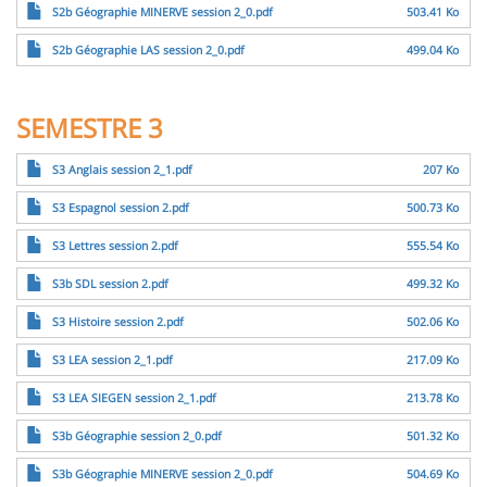
Fichier
S2b Géographie MINERVE session 2_0.pdf
503.41 Ko
Fichier
S2b Géographie LAS session 2_0.pdf
499.04 Ko
SEMESTRE 3
Fichier
S3 Anglais session 2_1.pdf
207 Ko
Fichier
S3 Espagnol session 2.pdf
500.73 Ko
Fichier
S3 Lettres session 2.pdf
555.54 Ko
Fichier
S3b SDL session 2.pdf
499.32 Ko
Fichier
S3 Histoire session 2.pdf
502.06 Ko
Fichier
S3 LEA session 2_1.pdf
217.09 Ko
Fichier
S3 LEA SIEGEN session 2_1.pdf
213.78 Ko
Fichier
S3b Géographie session 2_0.pdf
501.32 Ko
Fichier
S3b Géographie MINERVE session 2_0.pdf
504.69 Ko