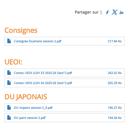
Sidebar
Main
de
content
page
Partager sur |
Contenu
Consignes
de
Fichier
la
Consignes Examens session 2.pdf
217.84 Ko
page
UEOI:
principale
Fichier
Convoc UEOI LLSH S3 2025-26 Sess°2.pdf
262.02 Ko
Fichier
Convoc UEOI LLSH S4 2025-26 Sess°2.pdf
265.29 Ko
DU JAPONAIS
Fichier
DU impairs session 2_0.pdf
196.27 Ko
Fichier
DU pairs session 2.pdf
194.34 Ko