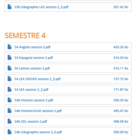
Fichier
S3b Géographie LAS session 2_0.pdf
501.42 Ko
SEMESTRE 4
Fichier
S4 Anglais session 2.pdf
420.26 Ko
Fichier
S4 Espagnol session 2.pdf
416.33 Ko
Fichier
S4 Lettres session 2.pdf
416.11 Ko
Fichier
S4 LEA SIEGEN session 2_3.pdf
157.72 Ko
Fichier
S4 LEA session 2_2.pdf
171.87 Ko
Fichier
S4b Histoire session 2.pdf
500.35 Ko
Fichier
S4b Histoire-Droit session 2.pdf
495.47 Ko
Fichier
S4b SDL session 2.pdf
498.58 Ko
Fichier
S4b Géographie session 2_0.pdf
500.09 Ko