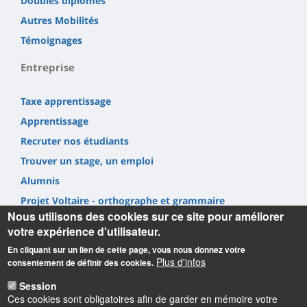
Doubles diplômes
Autres Mobilités
Témoignages
Entreprise
Taxe apprentissage
Apprentissage
Recruter nos étudiants
Trouver un stage, un emploi
Alumnis
Projet Voltaire - orthographe et grammaire
Nous utilisons des cookies sur ce site pour améliorer
votre expérience d'utilisateur.
En cliquant sur un lien de cette page, vous nous donnez votre
Plus d'infos
consentement de définir des cookies.
Informations
Session
Ces cookies sont obligatoires afin de garder en mémoire votre