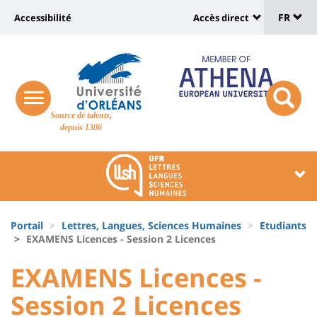
Sélec
Aller
Université
FR
Accessibilité
Accès direct
au
Universit
de
contenu
:
:
principal
lang
lien
Shortcut
vers
links
Site
responsive
page
responsi
Source de talents,
menu
branding
search
depuis 1306
accessibilité
button
button
Université
Université
:
:
Recherche
Block
Fils
liste
Portail
Lettres, Langues, Sciences Humaines
Etudiants
d'Ariane
EXAMENS Licences - Session 2 Licences
des
University
University
EXAMENS Licences -
composantes
:
:
Session 2 Licences
Titre