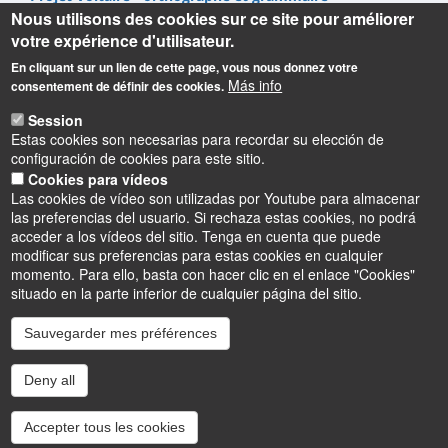
Nous utilisons des cookies sur ce site pour améliorer
votre expérience d'utilisateur.
En cliquant sur un lien de cette page, vous nous donnez votre
Más info
consentement de définir des cookies.
Informations
Session
Estas cookies son necesarias para recordar su elección de
configuración de cookies para este sitio.
UFR Lettres, Langues & Sciences Humaines
Cookies para vídeos
10 rue de Tours - BP 46527
Las cookies de vídeo son utilizadas por Youtube para almacenar
45065 ORLEANS cedex 2 – France
las preferencias del usuario. Si rechaza estas cookies, no podrá
acceder a los vídeos del sitio. Tenga en cuenta que puede
modificar sus preferencias para estas cookies en cualquier
momento. Para ello, basta con hacer clic en el enlace "Cookies"
situado en la parte inferior de cualquier página del sitio.
Sauvegarder mes préférences
Instagram
LinkedIn
Youtube
TikTok
Facebook
Bluesk
Deny all
Accessibilité : partiellement conforme
Cookies
Intranet
Mentions légales
Accepter tous les cookies