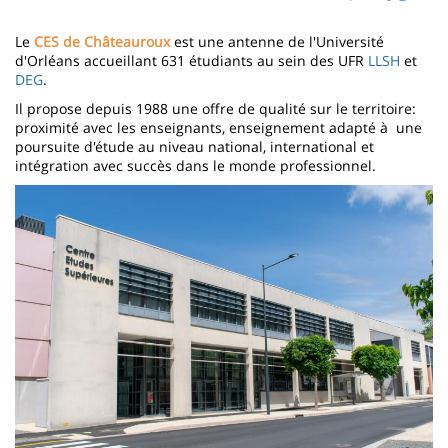
page
content
Contenu
Le
CES de Châteauroux
est une antenne de l'Université
de
d'Orléans accueillant 631 étudiants au sein des UFR
LLSH
et
DEG
.
la
Il propose depuis 1988 une offre de qualité sur le territoire:
page
proximité avec les enseignants, enseignement adapté à une
poursuite d'étude au niveau national, international et
principale
intégration avec succès dans le monde professionnel.
Imagen