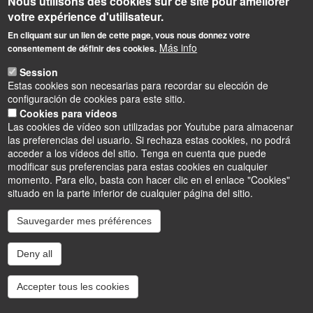
Nous utilisons des cookies sur ce site pour améliorer
votre expérience d'utilisateur.
En cliquant sur un lien de cette page, vous nous donnez votre
Más info
consentement de définir des cookies.
Informations
Session
Estas cookies son necesarias para recordar su elección de
configuración de cookies para este sitio.
UFR Lettres, Langues & Sciences Humaines
Cookies para vídeos
10 rue de Tours - BP 46527
Las cookies de vídeo son utilizadas por Youtube para almacenar
45065 ORLEANS cedex 2 – France
las preferencias del usuario. Si rechaza estas cookies, no podrá
acceder a los vídeos del sitio. Tenga en cuenta que puede
modificar sus preferencias para estas cookies en cualquier
momento. Para ello, basta con hacer clic en el enlace "Cookies"
situado en la parte inferior de cualquier página del sitio.
Sauvegarder mes préférences
Instagram
LinkedIn
Youtube
TikTok
Facebook
Bluesk
Deny all
Accessibilité : partiellement conforme
Cookies
Intranet
Mentions légales
Accepter tous les cookies