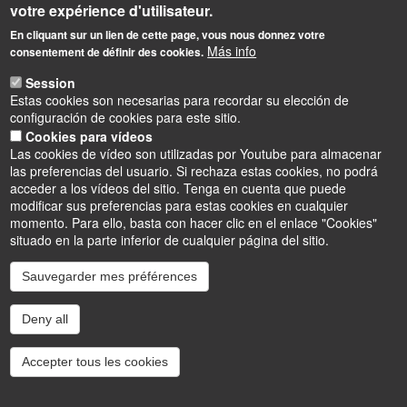
votre expérience d'utilisateur.
chez la souris, à différents temps post-traitement.
En cliquant sur un lien de cette page, vous nous donnez votre
Par ailleurs, la toxicité de la VCR et de chacun de ses
Más info
consentement de définir des cookies.
métabolites sera évaluée sur des différentes cultures de
Session
cellules, afin de comprendre leurs effets sur des paramètres
Estas cookies son necesarias para recordar su elección de
cellulaires comme la morphologie, le niveau d’activation, la
configuración de cookies para este sitio.
libération de médiateurs inflammatoires, l’autophagie et la
Cookies para vídeos
Las cookies de vídeo son utilizadas por Youtube para almacenar
communication cellulaire.
las preferencias del usuario. Si rechaza estas cookies, no podrá
acceder a los vídeos del sitio. Tenga en cuenta que puede
modificar sus preferencias para estas cookies en cualquier
Porteur : LIFO
momento. Para ello, basta con hacer clic en el enlace "Cookies"
situado en la parte inferior de cualquier página del sitio.
SeSTeRce
Sauvegarder mes préférences
Sémantique des Systèmes Temporels et Réactifs
Deny all
Défi : Numérique, industrie et espace
Accepter tous les cookies
L’internet des objets se présente sous la forme d’appareils, le
plus souvent connectés à une multitude d’autres appareils ; ces