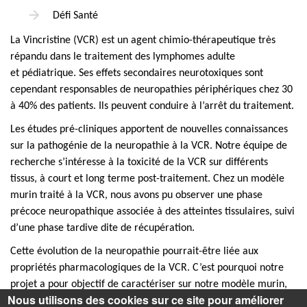
Défi Santé
La Vincristine (VCR) est un agent chimio-thérapeutique très
répandu dans le traitement des lymphomes adulte
et pédiatrique. Ses effets secondaires neurotoxiques sont
cependant responsables de neuropathies périphériques chez 30
à 40% des patients. Ils peuvent conduire à l’arrêt du traitement.
Les études pré-cliniques apportent de nouvelles connaissances
sur la pathogénie de la neuropathie à la VCR. Notre équipe de
recherche s’intéresse à la toxicité de la VCR sur différents
tissus, à court et long terme post-traitement. Chez un modèle
murin traité à la VCR, nous avons pu observer une phase
précoce neuropathique associée à des atteintes tissulaires, suivi
d’une phase tardive dite de récupération.
Cette évolution de la neuropathie pourrait-être liée aux
propriétés pharmacologiques de la VCR. C’est pourquoi notre
projet a pour objectif de caractériser sur notre modèle murin,
Nous utilisons des cookies sur ce site pour améliorer
la bio-distribution de la VCR et de ses principaux métabolites