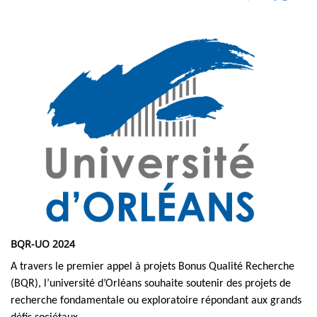
page
content
Contenu
Imagen
de
la
page
principale
BQR-UO 2024
A travers le premier appel à projets Bonus Qualité Recherche
(BQR), l’université d’Orléans souhaite soutenir des projets de
recherche fondamentale ou exploratoire répondant aux grands