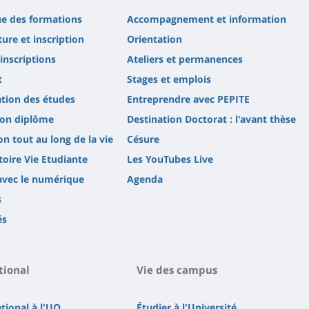
ue des formations
Accompagnement et information
ure et inscription
Orientation
'inscriptions
Ateliers et permanences
t
Stages et emplois
tion des études
Entreprendre avec PEPITE
son diplôme
Destination Doctorat : l'avant thèse
n tout au long de la vie
Césure
oire Vie Etudiante
Les YouTubes Live
avec le numérique
Agenda
s
és
tional
Vie des campus
ational à l'UO
Étudier à l'Université