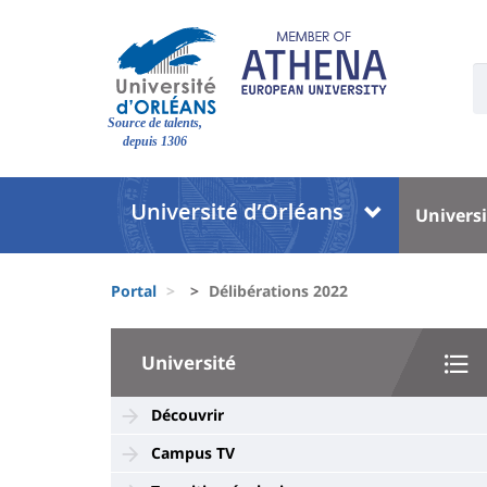
Pasar
al
contenido
U
principal
S
Site
:
Source de talents,
branding
depuis 1306
Université
Univer
Universi
:
:
Block
Menu
Fils
liste
princi
Portal
Délibérations 2022
d'Ariane
des
University
composantes
Université
:
Sidebar
Découvrir
Campus TV