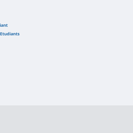
iant
Etudiants