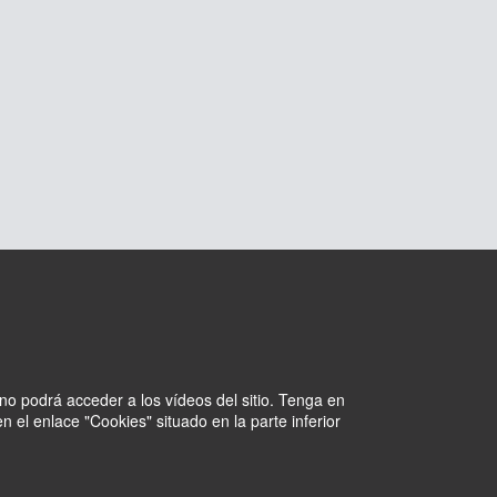
no podrá acceder a los vídeos del sitio. Tenga en
 el enlace "Cookies" situado en la parte inferior
Cookies
Intranet
Withdraw consent