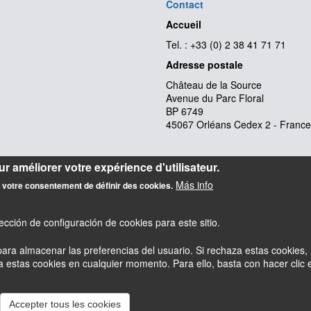
Contact
Accueil
Tel. : +33 (0) 2 38 41 71 71
Adresse postale
Château de la Source
Avenue du Parc Floral
BP 6749
45067 Orléans Cedex 2 - France
r améliorer votre expérience d'utilisateur.
Más info
z votre consentement de définir des cookies.
cción de configuración de cookies para este sitio.
ara almacenar las preferencias del usuario. Si rechaza estas cookies, 
estas cookies en cualquier momento. Para ello, basta con hacer clic en
esky
Accessibilité : partiellement conforme
Mentions légales
Accepter tous les cookies