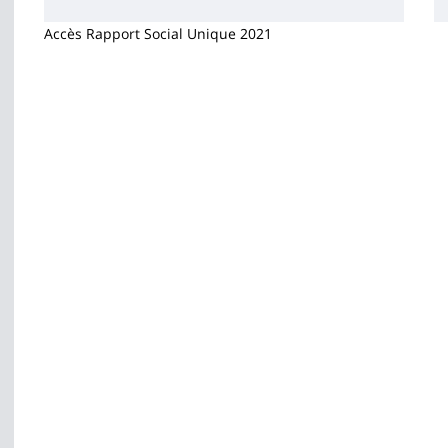
Accès Rapport Social Unique 2021
Contenu
de
la
page
principale