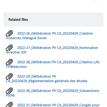
page
content
Contenu
de
Related files
la
page
2022-26_Délibération PV CA_20220429_Création
principale
instances Dialogue Social
2022-27_Délibération PV CA_20220429_Nomination
direction IDF
2022-28_Délibération PV CA_20220429_Création LAS
Châteauroux
2022-29_Délibération PV
CA_20220429_Règlementation générale des études
2022-30_Délibération PV CA_20220429_Subventions
FSDIE
2022-31_Délibération PV CA_20220429_Congés pour