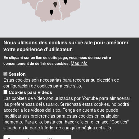
Informations
Nous utilisons des cookies sur ce site pour améliorer
votre expérience d'utilisateur.
Contact
En cliquant sur un lien de cette page, vous nous donnez votre
Más info
Accueil
consentement de définir des cookies.
Tel. : +33 (0) 2 38 41 71 71
Session
Estas cookies son necesarias para recordar su elección de
Adresse postale
configuración de cookies para este sitio.
Château de la Source
Cookies para vídeos
Avenue du Parc Floral
Las cookies de vídeo son utilizadas por Youtube para almacenar
BP 6749
las preferencias del usuario. Si rechaza estas cookies, no podrá
45067 Orléans Cedex 2 - France
acceder a los vídeos del sitio. Tenga en cuenta que puede
modificar sus preferencias para estas cookies en cualquier
momento. Para ello, basta con hacer clic en el enlace "Cookies"
situado en la parte inferior de cualquier página del sitio.