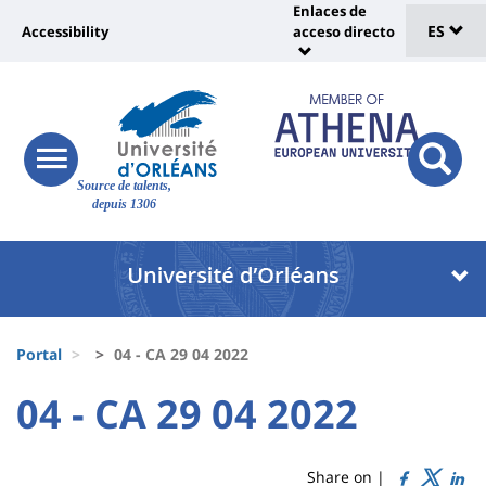
Sélec
Pasar
Enlaces de
Université
al
ES
Accessibility
acceso directo
Universit
de
contenido
:
:
principal
lang
lien
Shortcut
vers
links
Site
page
responsive
responsi
Source de talents,
menu
branding
search
accessibilité
depuis 1306
button
button
Université
Université
:
:
Recherche
Block
Fils
liste
Portal
04 - CA 29 04 2022
d'Ariane
des
University
University
04 - CA 29 04 2022
Titre
composantes
:
:
de
Sidebar
Main
Share on |