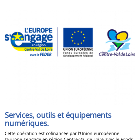
page
content
Contenu
Imagen
de
la
page
principale
Services, outils et équipements
numériques.
Cette opération est cofinancée par l’Union européenne.
L’Europe s’engage en région Centre-Val de Loire avec le Fonds