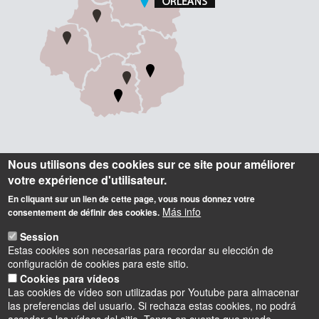
Informations
Nous utilisons des cookies sur ce site pour améliorer
votre expérience d'utilisateur.
Contact
En cliquant sur un lien de cette page, vous nous donnez votre
Más info
Accueil
consentement de définir des cookies.
Tel. : +33 (0) 2 38 41 71 71
Session
Estas cookies son necesarias para recordar su elección de
Adresse postale
configuración de cookies para este sitio.
Château de la Source
Cookies para vídeos
Avenue du Parc Floral
Las cookies de vídeo son utilizadas por Youtube para almacenar
BP 6749
las preferencias del usuario. Si rechaza estas cookies, no podrá
45067 Orléans Cedex 2 - France