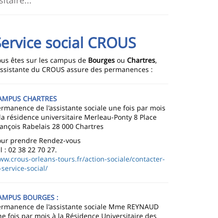
Service social CROUS
ous êtes sur les campus de
Bourges
ou
Chartres
,
'assistante du CROUS assure des permanences :
AMPUS CHARTRES
rmanence de l'assistante sociale une fois par mois
la résidence universitaire Merleau-Ponty 8 Place
ançois Rabelais 28 000 Chartres
our prendre Rendez-vous
l : 02 38 22 70 27.
w.crous-orleans-tours.fr/action-sociale/contacter-
-service-social/
AMPUS BOURGES :
ermanence de l'assistante sociale Mme REYNAUD
e fois par mois à la Résidence Universitaire des