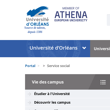
Pasar
al
contenido
U
principal
S
Site
:
Source de talents,
branding
depuis 1306
Université
Univer
Universi
:
:
Block
Menu
Fils
liste
princi
Portal
Service social
d'Ariane
des
University
composantes
Vie des campus
:
Sidebar
Étudier à l'Université
Découvrir les campus