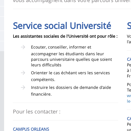
de
la
page
Service social Université
principale
Les assistantes sociales de l'Université ont pour rôle :
V
l
Ecouter, conseiller, informer et
accompagner les étudiants dans leur
parcours universitaire quelles que soient
C
leurs difficultés
Pe
à 
Orienter le cas échéant vers les services
Fr
compétents.
P
Instruire les dossiers de demande d'aide
Te
financière.
ww
le
Pour les contacter :
C
P
CAMPUS ORLEANS
un