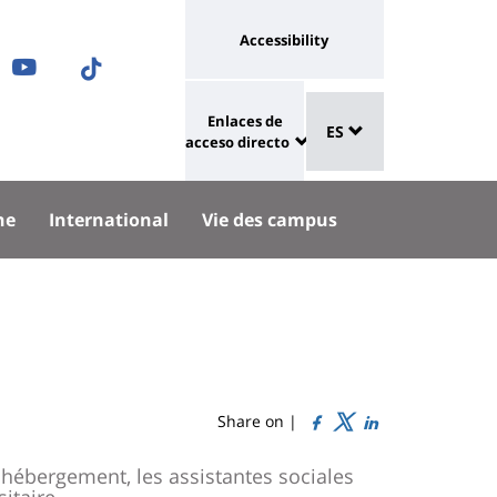
Université
Accessibility
ram
nkedIn
Youtube
TikTok
:
Sélecteur
ok
uesky
lien
Enlaces de
ES
de
University
vers
acceso directo
langue
:
page
Shortcut
accessibilité
he
International
Vie des campus
links
Share on |
'hébergement, les assistantes sociales
taire...