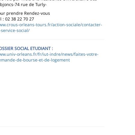
bjoncs-74 rue de Turly-
our prendre Rendez-vous
l : 02 38 22 70 27
w.crous-orleans-tours.fr/action-sociale/contacter-
-service-social/
OSSIER SOCIAL ETUDIANT :
w.univ-orleans.fr/fr/iut-indre/news/faites-votre-
emande-de-bourse-et-de-logement