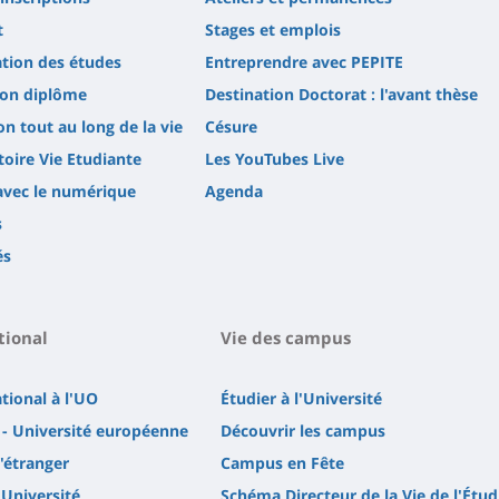
t
Stages et emplois
tion des études
Entreprendre avec PEPITE
son diplôme
Destination Doctorat : l'avant thèse
n tout au long de la vie
Césure
oire Vie Etudiante
Les YouTubes Live
avec le numérique
Agenda
s
és
tional
Vie des campus
ational à l'UO
Étudier à l'Université
- Université européenne
Découvrir les campus
l'étranger
Campus en Fête
'Université
Schéma Directeur de la Vie de l'Étud