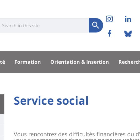
Réseaux
Instag
Li
niversité
earch
sociaux
Soumettre
Facebo
Bl
Recherche
sité
té
Formation
Orientation & Insertion
Recherc
pal
University
Service social
Titre
:
de
Main
page
content
Contenu
Vous rencontrez des difficultés financières ou d
vous accompagnent dans votre parcours universi