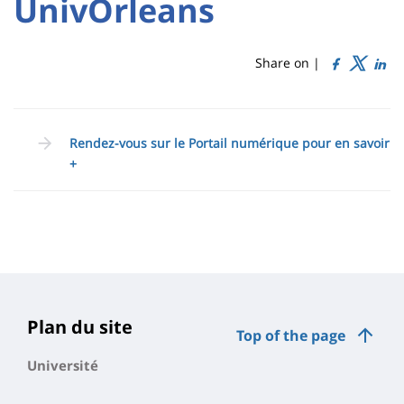
UnivOrleans
de
content
page
Share on |
Contenu
de
Rendez-vous sur le Portail numérique pour en savoir
la
+
page
principale
Plan du site
Top of the page
Université