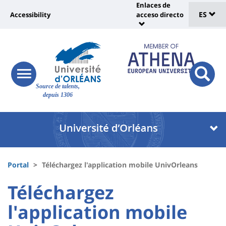
Sélec
Pasar
Enlaces de
Université
al
ES
Accessibility
acceso directo
Universit
de
contenido
:
:
principal
lang
lien
Shortcut
vers
links
Site
page
responsive
responsi
Source de talents,
menu
branding
search
accessibilité
depuis 1306
button
button
Université
Université
:
:
Recherche
Block
Fils
liste
Portal
Téléchargez l'application mobile UnivOrleans
d'Ariane
des
University
University
Téléchargez
composantes
:
:
l'application mobile
Titre
Sidebar
Main