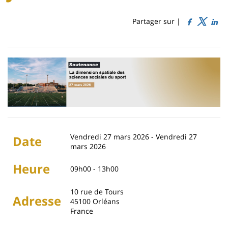
Sidebar
Main
de
content
page
Partager sur |
Contenu
de
la
page
principale
Vendredi 27 mars 2026
-
Vendredi 27
Date
mars 2026
Heure
09h00 - 13h00
10 rue de Tours
Adresse
45100
Orléans
France