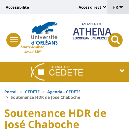
Sélec
Aller
Université
FR
Accessibilité
Accès direct
au
Universit
de
contenu
:
:
principal
lang
lien
Shortcut
vers
links
Site
responsive
page
responsi
Source de talents,
menu
branding
search
depuis 1306
accessibilité
button
button
Université
Université
:
:
Recherche
Block
Fils
liste
Portail
CEDETE
Agenda - CEDETE
d'Ariane
Soutenance HDR de José Chaboche
des
University
University
Soutenance HDR de
composantes
:
:
José Chaboche
Titre