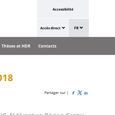
Université
Accessibilité
:
eaux
Sélecteur
lien
aux
FR
Accès direct
de
University
vers
langue
:
page
Thèses et HDR
Contacts
Shortcut
accessibilité
links
018
Partager sur |