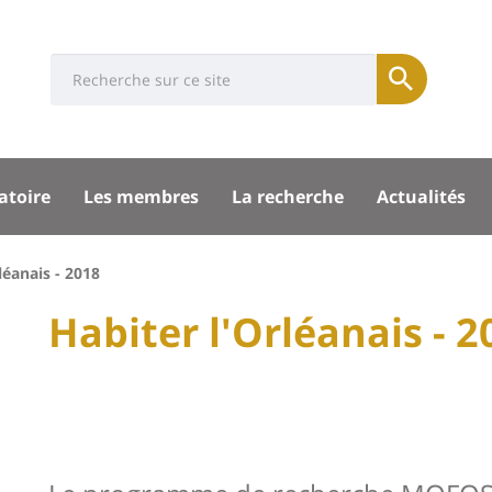
Université
Search
Rés
Soumettre
:
soci
Recherche
sité
atoire
Les membres
La recherche
Actualités
pal
léanais - 2018
University
Habiter l'Orléanais - 2
Titre
:
de
Main
page
content
Contenu
de