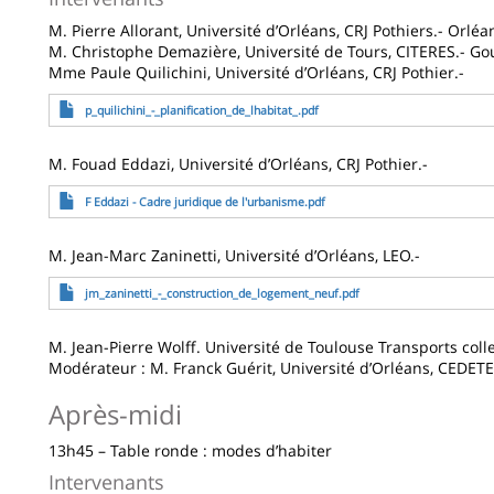
M. Pierre Allorant, Université d’Orléans, CRJ Pothiers.- Orl
M. Christophe Demazière, Université de Tours, CITERES.- G
Mme Paule Quilichini, Université d’Orléans, CRJ Pothier.-
Fichier
p_quilichini_-_planification_de_lhabitat_.pdf
M. Fouad Eddazi, Université d’Orléans, CRJ Pothier.-
Fichier
F Eddazi - Cadre juridique de l'urbanisme.pdf
M. Jean-Marc Zaninetti, Université d’Orléans, LEO.-
Fichier
jm_zaninetti_-_construction_de_logement_neuf.pdf
M. Jean-Pierre Wolff. Université de Toulouse Transports coll
Modérateur : M. Franck Guérit, Université d’Orléans, CEDETE
Après-midi
13h45 – Table ronde : modes d’habiter
Intervenants