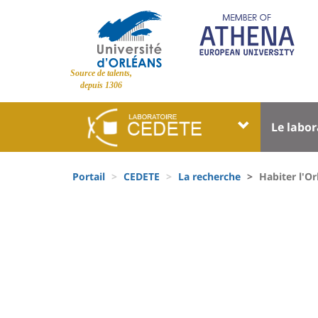
Aller
au
contenu
principal
Site
Source de talents,
branding
depuis 1306
Université
Univer
Le labor
:
:
Block
Menu
Fils
liste
princi
Portail
CEDETE
La recherche
Habiter l'Or
d'Ariane
des
University
composantes
:
Sidebar