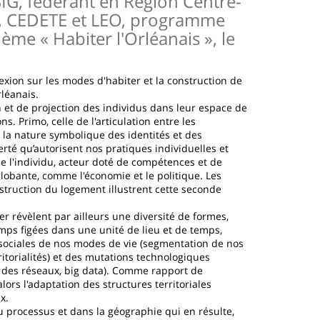
, fédérant en Région Centre-
ES, CEDETE et LEO, programme
me « Habiter l'Orléanais », le
xion sur les modes d'habiter et la construction de
rléanais.
n et de projection des individus dans leur espace de
s. Primo, celle de l'articulation entre les
t la nature symbolique des identités et des
erté qu’autorisent nos pratiques individuelles et
 de l'individu, acteur doté de compétences et de
globante, comme l'économie et le politique. Les
struction du logement illustrent cette seconde
 révèlent par ailleurs une diversité de formes,
emps figées dans une unité de lieu et de temps,
 sociales de nos modes de vie (segmentation de nos
torialités) et des mutations technologiques
é des réseaux, big data). Comme rapport de
alors l'adaptation des structures territoriales
x.
u processus et dans la géographie qui en résulte,