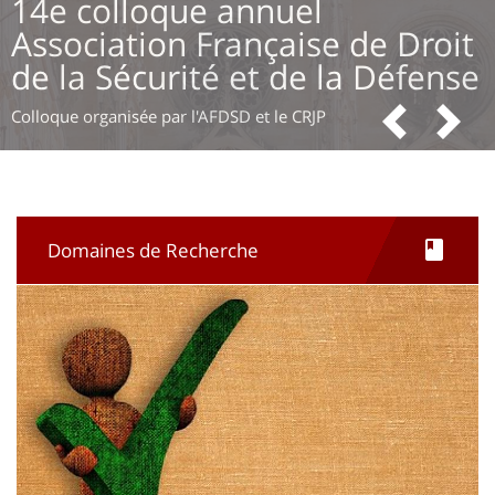
4e colloque annuel
O
ssociation Française de Droit
d
e la Sécurité et de la Défense
Ouv
Précé
Sui
loque organisée par l'AFDSD et le CRJP
GOF
Domaines de Recherche
Image