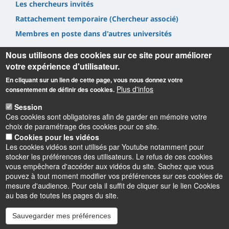
Les chercheurs invités
Rattachement temporaire (Chercheur associé)
Membres en poste dans d'autres universités
Nous utilisons des cookies sur ce site pour améliorer
votre expérience d'utilisateur.
En cliquant sur un lien de cette page, vous nous donnez votre
Plus d'infos
consentement de définir des cookies.
Informations
Session
Ces cookies sont obligatoires afin de garder en mémoire votre
Université d'Orléans
choix de paramétrage des cookies pour ce site.
Centre de Recherche Juridique Pothier -
UR
1212
Cookies pour les vidéos
UFR Droit, Economie, Gestion - 11 rue de Blois - BP 26739 -
Les cookies vidéos sont utilisés par Youtube notamment pour
45067 Orléans cedex 2
stocker les préférences des utilisateurs. Le refus de ces cookies
Contact : crjp@univ-orleans.fr
vous empêchera d'accéder aux vidéos du site. Sachez que vous
pouvez à tout moment modifier vos préférences sur ces cookies de
mesure d'audience. Pour cela il suffit de cliquer sur le lien Cookies
au bas de toutes les pages du site.
Sauvegarder mes préférences
Instagram
LinkedIn
Youtube
TikTok
Facebook
Bluesk